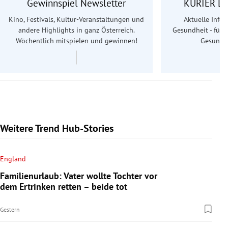
Gewinnspiel Newsletter
KURIER Le
Kino, Festivals, Kultur-Veranstaltungen und
Aktuelle Info
andere Highlights in ganz Österreich.
Gesundheit - für S
Wöchentlich mitspielen und gewinnen!
Gesundhe
Weitere Trend Hub-Stories
England
Familienurlaub: Vater wollte Tochter vor
dem Ertrinken retten – beide tot
Gestern