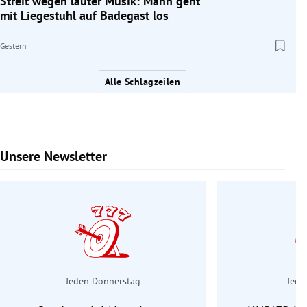
Streit wegen lauter Musik: Mann geht
mit Liegestuhl auf Badegast los
Gestern
Alle Schlagzeilen
Unsere Newsletter
Slide 1 von 6
Jeden Donnerstag
Jede