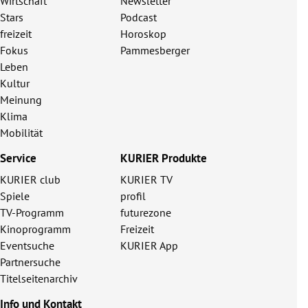
Wirtschaft
Newsletter
Stars
Podcast
freizeit
Horoskop
Fokus
Pammesberger
Leben
Kultur
Meinung
Klima
Mobilität
Service
KURIER Produkte
KURIER club
KURIER TV
Spiele
profil
TV-Programm
futurezone
Kinoprogramm
Freizeit
Eventsuche
KURIER App
Partnersuche
Titelseitenarchiv
Info und Kontakt