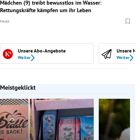
Mädchen (9) treibt bewusstlos im Wasser:
Rettungskräfte kämpfen um ihr Leben
Heute
Unsere Abo-Angebote
Unsere Ne
Weiter
Weiter
Meistgeklickt
Slide 1 von 7