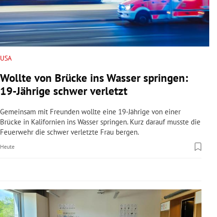
rreich Untermenü
rt Untermenü
schaft Untermenü
USA
Wollte von Brücke ins Wasser springen:
s Untermenü
19-Jährige schwer verletzt
zeit Untermenü
Gemeinsam mit Freunden wollte eine 19-Jährige von einer
Brücke in Kalifornien ins Wasser springen. Kurz darauf musste die
undheit Untermenü
Feuerwehr die schwer verletzte Frau bergen.
Heute
tur Untermenü
nung Untermenü
lität Untermenü