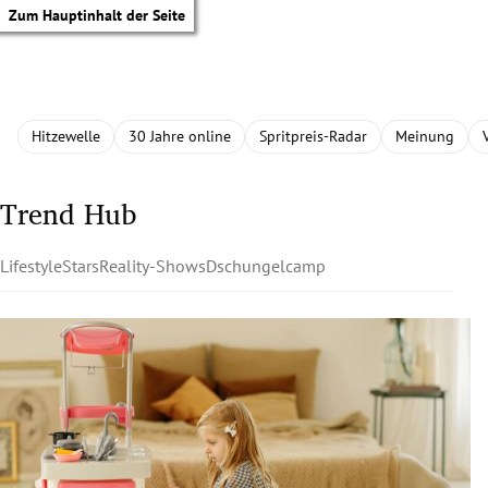
Zum Hauptinhalt der Seite
Hitzewelle
30 Jahre online
Spritpreis-Radar
Meinung
Trend Hub
Lifestyle
Stars
Reality-Shows
Dschungelcamp
tik Untermenü