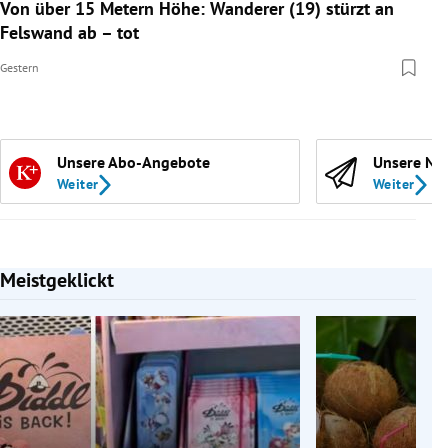
Von über 15 Metern Höhe: Wanderer (19) stürzt an
Felswand ab – tot
Gestern
Unsere Abo-Angebote
Unsere Ne
Weiter
Weiter
Meistgeklickt
Slide 1 von 7