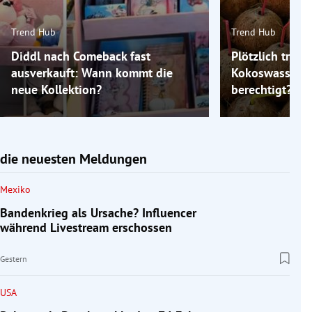
Trend Hub
Trend Hub
Diddl nach Comeback fast
Plötzlich trink
ausverkauft: Wann kommt die
Kokoswasser: I
neue Kollektion?
berechtigt?
die neuesten Meldungen
Mexiko
Bandenkrieg als Ursache? Influencer
während Livestream erschossen
Gestern
USA