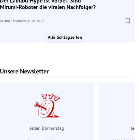
Der Labubu-Hype ist vorbei: Sind
Mirumi-Roboter die viralen Nachfolger?
Selma Tahirovic
04.08.2026
Alle Schlagzeilen
Unsere Newsletter
Slide 1 von 6
Jeden Donnerstag
Jede