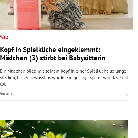
rreich Untermenü
rt Untermenü
schaft Untermenü
Welt
Kopf in Spielküche eingeklemmt:
s Untermenü
Mädchen (3) stirbt bei Babysitterin
zeit Untermenü
Ein Mädchen blieb mit seinem Kopf in einer Spielküche so lange
stecken, bis es bewusstlos wurde. Einige Tage später war das Kind
undheit Untermenü
tot.
Gestern
tur Untermenü
nung Untermenü
lität Untermenü