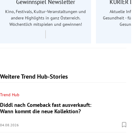
Gewinnspiel Newsletter
KURIER Le
Kino, Festivals, Kultur-Veranstaltungen und
Aktuelle Info
andere Highlights in ganz Österreich.
Gesundheit - für S
Wöchentlich mitspielen und gewinnen!
Gesundhe
Weitere Trend Hub-Stories
Trend Hub
Diddl nach Comeback fast ausverkauft:
Wann kommt die neue Kollektion?
04.08.2026