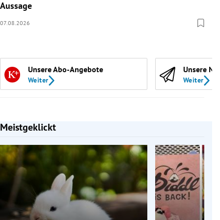
Aussage
07.08.2026
Unsere Abo-Angebote
Unsere Ne
Weiter
Weiter
Meistgeklickt
Slide 1 von 7