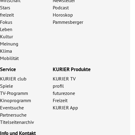
Wirtschaft
Newsletter
Stars
Podcast
freizeit
Horoskop
Fokus
Pammesberger
Leben
Kultur
Meinung
Klima
Mobilität
Service
KURIER Produkte
KURIER club
KURIER TV
Spiele
profil
TV-Programm
futurezone
Kinoprogramm
Freizeit
Eventsuche
KURIER App
Partnersuche
Titelseitenarchiv
Info und Kontakt