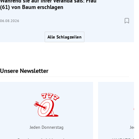
Während sie auf ihrer Veranda saß: Frau
(61) von Baum erschlagen
06.08.2026
Alle Schlagzeilen
Unsere Newsletter
Slide 1 von 6
Jeden Donnerstag
Jede