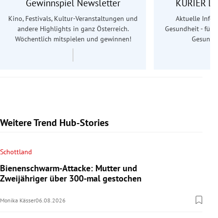
Gewinnspiel Newsletter
KURIER Le
Kino, Festivals, Kultur-Veranstaltungen und
Aktuelle Info
andere Highlights in ganz Österreich.
Gesundheit - für S
Wöchentlich mitspielen und gewinnen!
Gesundhe
Weitere Trend Hub-Stories
Schottland
Bienenschwarm-Attacke: Mutter und
Zweijähriger über 300-mal gestochen
Monika Kässer
06.08.2026