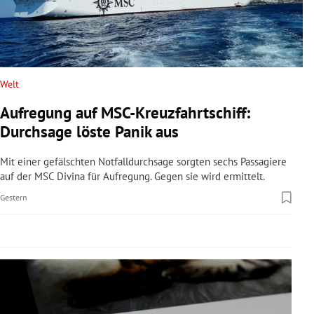
rreich Untermenü
rt Untermenü
schaft Untermenü
Welt
Aufregung auf MSC-Kreuzfahrtschiff:
s Untermenü
Durchsage löste Panik aus
zeit Untermenü
Mit einer gefälschten Notfalldurchsage sorgten sechs Passagiere
auf der MSC Divina für Aufregung. Gegen sie wird ermittelt.
undheit Untermenü
Gestern
tur Untermenü
nung Untermenü
lität Untermenü