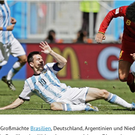
Hinweis öffnen/schließen
l-Großmächte
Brasilien
,
Deutschland
,
Argentinien
und
Nied