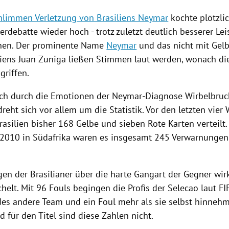
hlimmen Verletzung von Brasiliens Neymar
kochte plötzlic
erdebatte wieder hoch - trotz zuletzt deutlich besserer Le
chen. Der prominente Name
Neymar
und das nicht mit Gel
iens
Juan Zuniga
ließen Stimmen laut werden, wonach die
griffen.
ch durch die Emotionen der Neymar-Diagnose Wirbelbru
reht sich vor allem um die Statistik. Vor den letzten vie
rasilien
bisher 168 Gelbe und sieben Rote Karten verteilt.
 2010 in
Südafrika
waren es insgesamt 245 Verwarnungen
en der Brasilianer über die harte Gangart der Gegner wirk
elt. Mit 96 Fouls begingen die Profis der Selecao laut FI
edes andere Team und ein Foul mehr als sie selbst hinneh
 für den Titel sind diese Zahlen nicht.