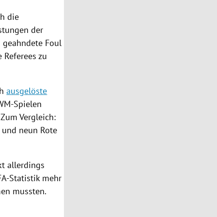
h die
istungen der
b geahndete Foul
 Referees zu
ch
ausgelöste
r WM-Spielen
 Zum Vergleich:
 und neun Rote
t allerdings
FA-Statistik mehr
men mussten.