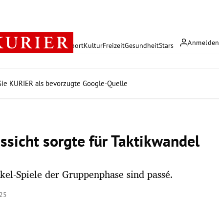
Anmelde
rreich
Politik
Wirtschaft
Sport
Kultur
Freizeit
Gesundheit
Stars
ie KURIER als bevorzugte Google-Quelle
ussicht sorgte für Taktikwandel
kel-Spiele der Gruppenphase sind passé.
:25