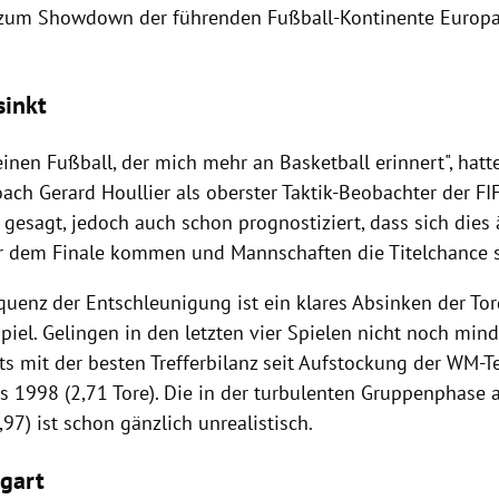
 zum Showdown der führenden Fußball-Kontinente
Europ
.
sinkt
inen Fußball, der mich mehr an Basketball erinnert", hatt
Coach
Gerard Houllier
als oberster Taktik-Beobachter der
FI
e gesagt, jedoch auch schon prognostiziert, dass sich dies
ir dem Finale kommen und Mannschaften die Titelchance s
quenz der Entschleunigung ist ein klares Absinken der To
Spiel. Gelingen in den letzten vier Spielen nicht noch min
ts mit der besten Trefferbilanz seit Aufstockung der WM-
s 1998 (2,71 Tore). Die in der turbulenten
Gruppenphase
a
97) ist schon gänzlich unrealistisch.
gart