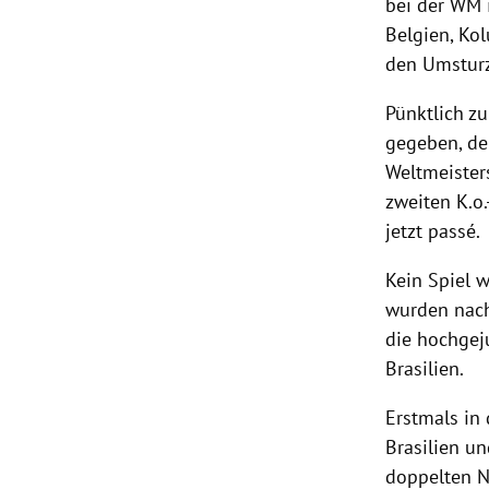
bei der WM
Belgien
,
Ko
den
Umstur
Pünktlich zu
gegeben, de
Weltmeister
zweiten
K.o
jetzt passé.
Kein Spiel 
wurden nach 
die hochgej
Brasilien
.
Erstmals in
Brasilien
un
doppelten N