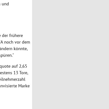
a
und
e der frühere
FA
noch vor dem
 ändern könnte,
püren."
rquote auf 2,65
destens 13 Tore,
Teilnehmerzahl
nvisierte Marke