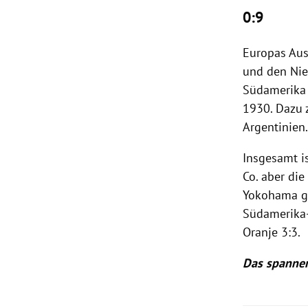
0:9
Europas
Aus
und den
Ni
Südamerika
1930. Dazu 
Argentinien
Insgesamt i
Co. aber die
Yokohama
g
Südamerika-
Oranje
3:3.
Das spannend