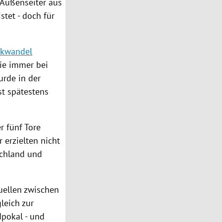
 Außenseiter aus
stet - doch für
ikwandel
wie immer bei
urde in der
st spätestens
r fünf Tore
 erzielten nicht
chland
und
uellen zwischen
leich zur
pokal - und