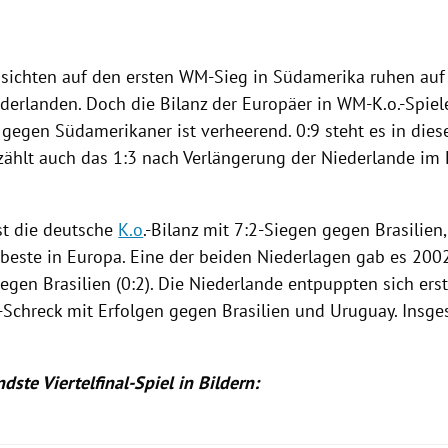
sichten auf den ersten WM-Sieg in
Südamerika
ruhen au
ederlanden
. Doch die Bilanz der Europäer in WM-K.o.-Spiel
gegen Südamerikaner ist verheerend. 0:9 steht es in diese
zählt auch das 1:3 nach Verlängerung der
Niederlande
im 
.
st die deutsche
K.o
.-Bilanz mit 7:2-Siegen gegen
Brasilien
 beste in
Europa
. Eine der beiden Niederlagen gab es 200
egen
Brasilien
(0:2). Die
Niederlande
entpuppten sich ers
Schreck mit Erfolgen gegen
Brasilien
und
Uruguay
. Insge
ste Viertelfinal-Spiel in Bildern: