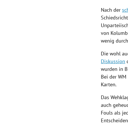
Nach der
sc
Schiedsricht
Unparteiis
von
Kolumb
wenig durch
Die wohl au
Diskussion
d
wurden in
B
Bei der WM
Karten.
Das Wehklag
auch geheuch
Fouls als j
Entscheidend