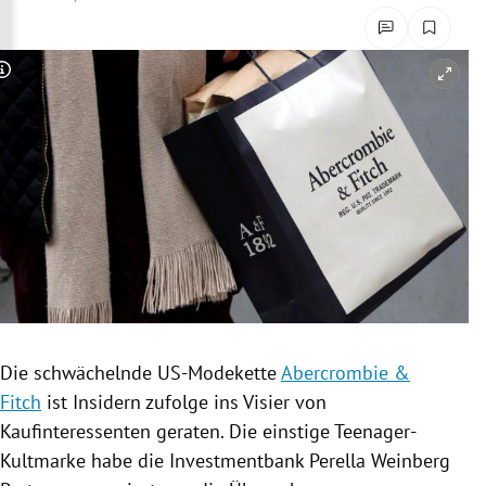
rreich Untermenü
rt Untermenü
Copyright-Hinweis öffnen/schließen
schaft Untermenü
s Untermenü
zeit Untermenü
undheit Untermenü
tur Untermenü
Die schwächelnde US-Modekette
Abercrombie &
nung Untermenü
Fitch
ist Insidern zufolge ins Visier von
Kaufinteressenten geraten. Die einstige Teenager-
lität Untermenü
Kultmarke habe die Investmentbank
Perella Weinberg