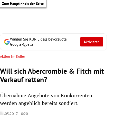
Zum Hauptinhalt der Seite
Wählen Sie KURIER als bevorzugte
Aktivieren
Google-Quelle
Aktien im Keller
Will sich Abercrombie & Fitch mit
Verkauf retten?
Übernahme-Angebote von Konkurrenten
werden angeblich bereits sondiert.
tik Untermenü
11.05.2017, 10:20