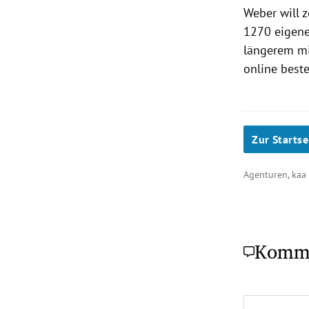
Weber will z
1270 eigene
längerem mi
online beste
Zur Startse
Agenturen, kaa
Komm