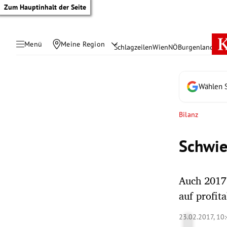
Zum Hauptinhalt der Seite
Menü
Meine Region
Schlagzeilen
Wien
NÖ
Burgenland
Öste
Wählen S
Bilanz
Schwie
Auch 2017 
auf profit
tik Untermenü
23.02.2017, 10
rreich Untermenü