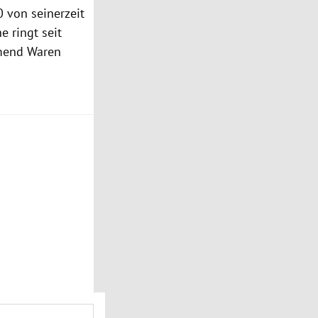
0 von seinerzeit
 ringt seit
hmend Waren