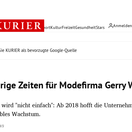
Anmelde
rreich
Politik
Wirtschaft
Sport
Kultur
Freizeit
Gesundheit
Stars
ie KURIER als bevorzugte Google-Quelle
rige Zeiten für Modefirma Gerry
wird "nicht einfach": Ab 2018 hofft die Unterne
ables Wachstum.
:49