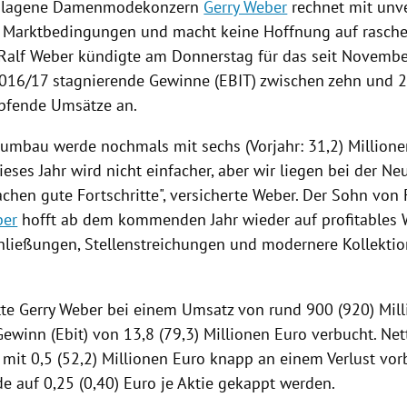
hlagene Damenmodekonzern
Gerry Weber
rechnet mit unv
n
Marktbedingungen
und macht keine Hoffnung auf rasche
Ralf Weber
kündigte am Donnerstag für das seit Novembe
2016/17 stagnierende Gewinne (EBIT) zwischen zehn und 2
pfende Umsätze an.
umbau werde nochmals mit sechs (Vorjahr: 31,2) Million
ieses Jahr wird nicht einfacher, aber wir liegen bei der N
chen gute Fortschritte", versicherte Weber. Der Sohn von
ber
hofft ab dem kommenden Jahr wieder auf profitables
hließungen, Stellenstreichungen und modernere Kollektio
tte
Gerry Weber
bei einem Umsatz von rund 900 (920) Mill
Gewinn (Ebit) von 13,8 (79,3) Millionen Euro verbucht. N
mit 0,5 (52,2) Millionen Euro knapp an einem Verlust vorb
e auf 0,25 (0,40) Euro je Aktie gekappt werden.