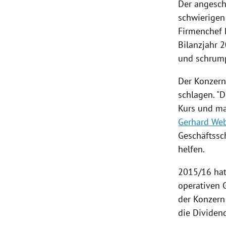
Der angesc
schwierige
Firmenchef
Bilanzjahr 
und schrum
Der Konzern
schlagen. "D
Kurs und ma
Gerhard We
Geschäftssc
helfen.
2015/16 ha
operativen 
der Konzern 
die Dividend