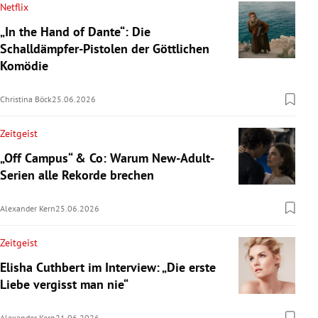
Netflix
„In the Hand of Dante“: Die
Schalldämpfer-Pistolen der Göttlichen
Komödie
Christina Böck
25.06.2026
Zeitgeist
„Off Campus“ & Co: Warum New-Adult-
Serien alle Rekorde brechen
Alexander Kern
25.06.2026
Zeitgeist
Elisha Cuthbert im Interview: „Die erste
Liebe vergisst man nie“
Alexander Kern
21.06.2026