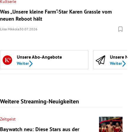
Kultserie
Was „Unsere kleine Farm“-Star Karen Grassle vom
neuen Reboot hält
Liisa Mikkola
30.07.2026
Unsere Abo-Angebote
Unsere Ne
Weiter
Weiter
Weitere Streaming-Neuigkeiten
Zeitgeist
Baywatch neu: Diese Stars aus der