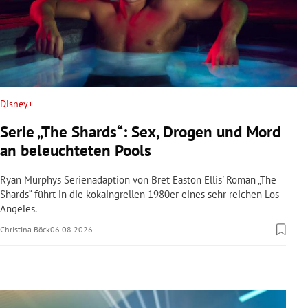
rreich Untermenü
rt Untermenü
schaft Untermenü
Disney+
s Untermenü
Serie „The Shards“: Sex, Drogen und Mord
zeit Untermenü
an beleuchteten Pools
undheit Untermenü
Ryan Murphys Serienadaption von Bret Easton Ellis' Roman „The
Shards“ führt in die kokaingrellen 1980er eines sehr reichen Los
Angeles.
tur Untermenü
Christina Böck
06.08.2026
nung Untermenü
lität Untermenü