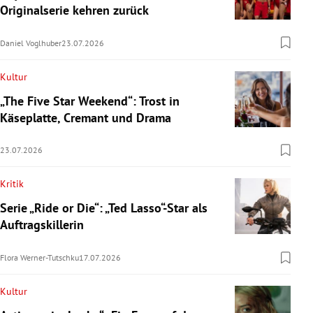
Originalserie kehren zurück
Daniel Voglhuber
23.07.2026
Kultur
„The Five Star Weekend“: Trost in
Käseplatte, Cremant und Drama
23.07.2026
Kritik
Serie „Ride or Die“: „Ted Lasso“-Star als
Auftragskillerin
Flora Werner-Tutschku
17.07.2026
Kultur