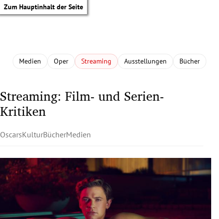
Zum Hauptinhalt der Seite
Medien
Oper
Streaming
Ausstellungen
Bücher
Streaming: Film- und Serien-
Kritiken
Oscars
Kultur
Bücher
Medien
tik Untermenü