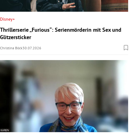
Disney+
Thrillerserie „Furious“: Serienmörderin mit Sex und
Glitzersticker
Christina Böck
30.07.2026