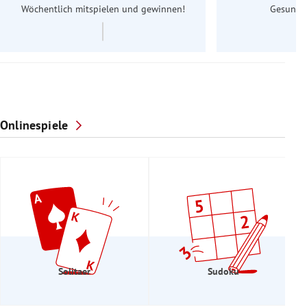
Wöchentlich mitspielen und gewinnen!
Gesundhe
Onlinespiele
Solitaer
Sudoku