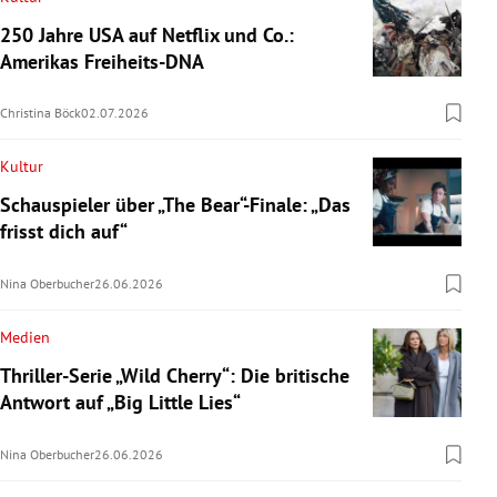
250 Jahre USA auf Netflix und Co.:
Amerikas Freiheits-DNA
Christina Böck
02.07.2026
Kultur
Schauspieler über „The Bear“-Finale: „Das
frisst dich auf“
Nina Oberbucher
26.06.2026
Medien
Thriller-Serie „Wild Cherry“: Die britische
Antwort auf „Big Little Lies“
Nina Oberbucher
26.06.2026