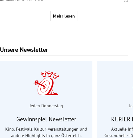
Mehr lesen
Unsere Newsletter
Slide 1 von 6
Jeden Donnerstag
Jede
Gewinnspiel Newsletter
KURIER Le
Kino, Festivals, Kultur-Veranstaltungen und
Aktuelle Info
andere Highlights in ganz Österreich.
Gesundheit - für S