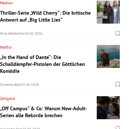
Medien
Thriller-Serie „Wild Cherry“: Die britische
Antwort auf „Big Little Lies“
Nina Oberbucher
26.06.2026
Netflix
„In the Hand of Dante“: Die
Schalldämpfer-Pistolen der Göttlichen
Komödie
Christina Böck
25.06.2026
Zeitgeist
„Off Campus“ & Co: Warum New-Adult-
Serien alle Rekorde brechen
Alexander Kern
25.06.2026