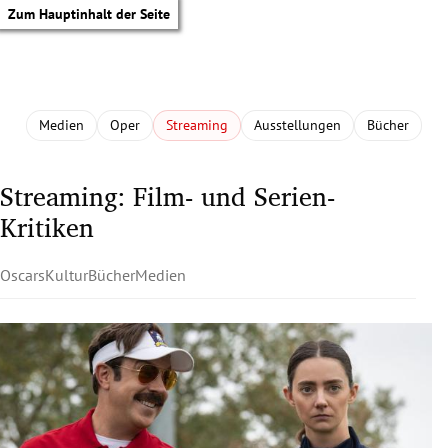
Zum Hauptinhalt der Seite
Medien
Oper
Streaming
Ausstellungen
Bücher
Streaming: Film- und Serien-
Kritiken
Oscars
Kultur
Bücher
Medien
tik Untermenü