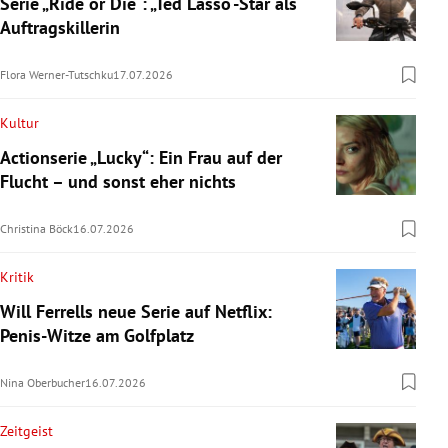
Serie „Ride or Die“: „Ted Lasso“-Star als
Auftragskillerin
Flora Werner-Tutschku
17.07.2026
Kultur
Actionserie „Lucky“: Ein Frau auf der
Flucht – und sonst eher nichts
Christina Böck
16.07.2026
Kritik
Will Ferrells neue Serie auf Netflix:
Penis-Witze am Golfplatz
Nina Oberbucher
16.07.2026
Zeitgeist