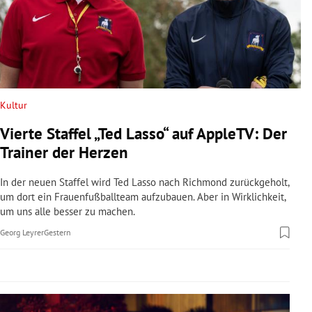
rreich Untermenü
rt Untermenü
schaft Untermenü
Kultur
s Untermenü
Vierte Staffel „Ted Lasso“ auf AppleTV: Der
zeit Untermenü
Trainer der Herzen
undheit Untermenü
In der neuen Staffel wird Ted Lasso nach Richmond zurückgeholt,
um dort ein Frauenfußballteam aufzubauen. Aber in Wirklichkeit,
um uns alle besser zu machen.
tur Untermenü
Georg Leyrer
Gestern
nung Untermenü
lität Untermenü