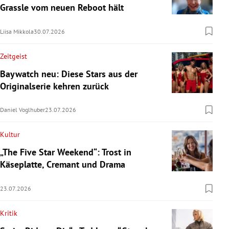
Grassle vom neuen Reboot hält
Liisa Mikkola
30.07.2026
Zeitgeist
Baywatch neu: Diese Stars aus der
Originalserie kehren zurück
Daniel Voglhuber
23.07.2026
Kultur
„The Five Star Weekend“: Trost in
Käseplatte, Cremant und Drama
23.07.2026
Kritik