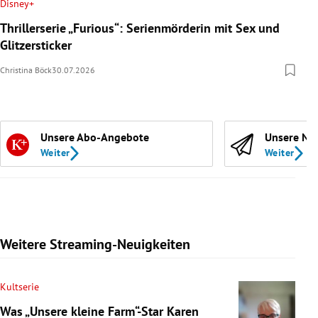
Disney+
Thrillerserie „Furious“: Serienmörderin mit Sex und
Glitzersticker
Christina Böck
30.07.2026
Unsere Abo-Angebote
Unsere Ne
Weiter
Weiter
Weitere Streaming-Neuigkeiten
Kultserie
Was „Unsere kleine Farm“-Star Karen