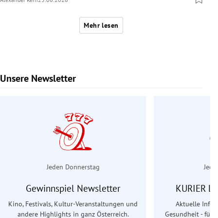
Mehr lesen
Unsere Newsletter
Slide 1 von 6
Jeden Donnerstag
Jede
Gewinnspiel Newsletter
KURIER Le
Kino, Festivals, Kultur-Veranstaltungen und
Aktuelle Info
andere Highlights in ganz Österreich.
Gesundheit - für S