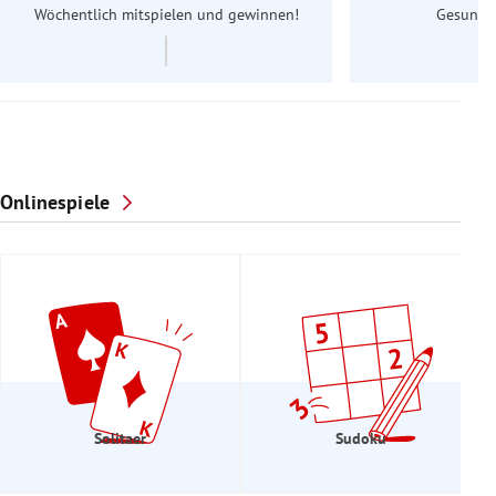
Wöchentlich mitspielen und gewinnen!
Gesundhe
Onlinespiele
Solitaer
Sudoku