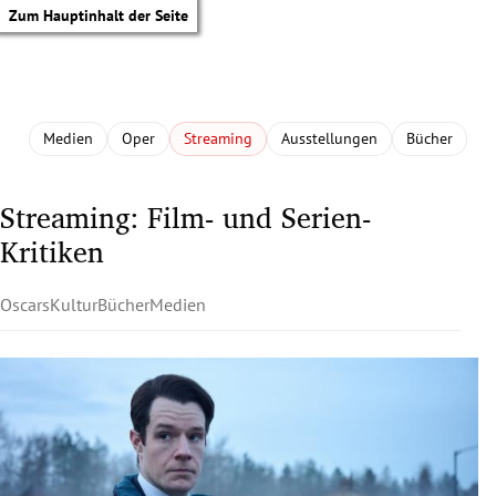
Zum Hauptinhalt der Seite
Medien
Oper
Streaming
Ausstellungen
Bücher
Streaming: Film- und Serien-
Kritiken
Oscars
Kultur
Bücher
Medien
tik Untermenü