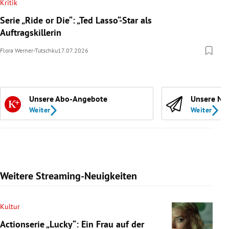
Kritik
Serie „Ride or Die“: „Ted Lasso“-Star als
Auftragskillerin
Flora Werner-Tutschku
17.07.2026
Unsere Abo-Angebote
Unsere Ne
Weiter
Weiter
Weitere Streaming-Neuigkeiten
Kultur
Actionserie „Lucky“: Ein Frau auf der