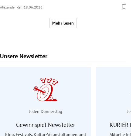
Alexander Kern
18.06.2026
Mehr lesen
Unsere Newsletter
Slide 1 von 6
Jeden Donnerstag
Jede
Gewinnspiel Newsletter
KURIER Le
Kino, Festivals, Kultur-Veranstaltungen und
Aktuelle Info