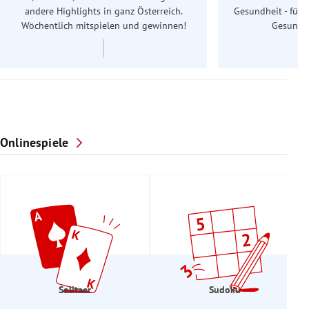
andere Highlights in ganz Österreich.
Gesundheit - für S
Wöchentlich mitspielen und gewinnen!
Gesundhe
Onlinespiele
Solitaer
Sudoku