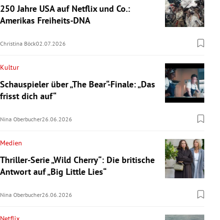
250 Jahre USA auf Netflix und Co.:
Amerikas Freiheits-DNA
Christina Böck
02.07.2026
Kultur
Schauspieler über „The Bear“-Finale: „Das
frisst dich auf“
Nina Oberbucher
26.06.2026
Medien
Thriller-Serie „Wild Cherry“: Die britische
Antwort auf „Big Little Lies“
Nina Oberbucher
26.06.2026
Netflix