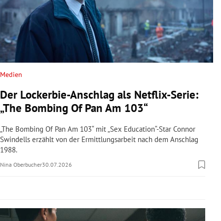
rreich Untermenü
rt Untermenü
schaft Untermenü
Medien
s Untermenü
Der Lockerbie-Anschlag als Netflix-Serie:
zeit Untermenü
„The Bombing Of Pan Am 103“
undheit Untermenü
„The Bombing Of Pan Am 103“ mit „Sex Education“-Star Connor
Swindells erzählt von der Ermittlungsarbeit nach dem Anschlag
1988.
tur Untermenü
Nina Oberbucher
30.07.2026
nung Untermenü
lität Untermenü