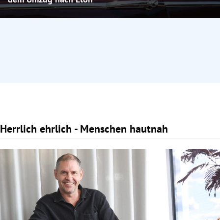
Herrlich ehrlich - Menschen hautnah
Slide 1 von 4