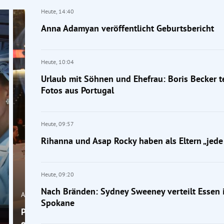
Heute,
14:40
Anna Adamyan veröffentlicht Geburtsbericht
Heute,
10:04
Urlaub mit Söhnen und Ehefrau: Boris Becker te
Fotos aus Portugal
Heute,
09:57
Rihanna und Asap Rocky haben als Eltern „jede
Heute,
09:20
Nach Bränden: Sydney Sweeney verteilt Essen 
Austropromis
Spokane
Profitänzer Andy und Kelly Kainz haben ihr Ehegelü
erneuert