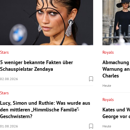
Stars
Royals
5 weniger bekannte Fakten über
Abmachung 
Schauspielstar Zendaya
Warnung an
Charles
02.08.2026
Heute
Stars
Royals
Lucy, Simon und Ruthie: Was wurde aus
den mittleren „Himmlische Familie“-
Kates und Wi
Geschwistern?
George vor
01.08.2026
Heute