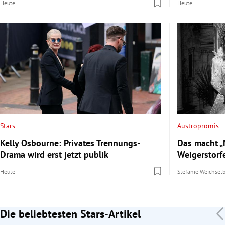
Heute
Heute
Stars
Austropromis
Kelly Osbourne: Privates Trennungs-
Das macht „
Drama wird erst jetzt publik
Weigerstorf
Heute
Stefanie Weichse
Die beliebtesten Stars-Artikel
Slide 1 von 7