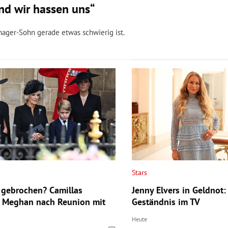
nd wir hassen uns“
nager-Sohn gerade etwas schwierig ist.
Stars
gebrochen? Camillas
Jenny Elvers in Geldnot: 
 Meghan nach Reunion mit
Geständnis im TV
Heute