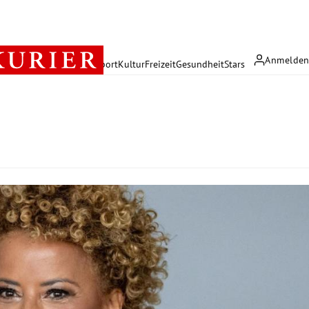
Anmelde
rreich
Politik
Wirtschaft
Sport
Kultur
Freizeit
Gesundheit
Stars