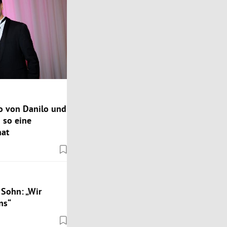
o von Danilo und
 so eine
hat
 Sohn: „Wir
ns“