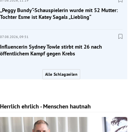
07.08.2026,
11:19
„Peggy Bundy“-Schauspielerin wurde mit 52 Mutter:
Tochter Esme ist Katey Sagals „Liebling“
07.08.2026,
09:51
Influencerin Sydney Towle stirbt mit 26 nach
öffentlichem Kampf gegen Krebs
Alle Schlagzeilen
Herrlich ehrlich - Menschen hautnah
Slide 1 von 10