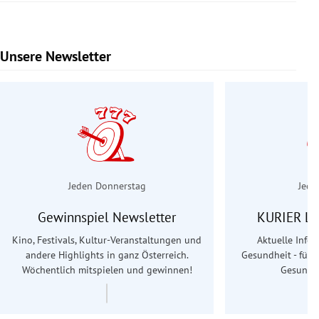
Unsere Newsletter
Slide 1 von 6
Jeden Donnerstag
Jede
Gewinnspiel Newsletter
KURIER Le
Kino, Festivals, Kultur-Veranstaltungen und
Aktuelle Info
andere Highlights in ganz Österreich.
Gesundheit - für S
Wöchentlich mitspielen und gewinnen!
Gesundhe