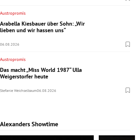
Austropromis
Arabella Kiesbauer über Sohn: „Wir
lieben und wir hassen uns“
06.08.2026
Austropromis
Das macht „Miss World 1987“ Ulla
Weigerstorfer heute
Stefanie Weichselbaum
06.08.2026
Alexanders Showtime
Slide 1 von 10