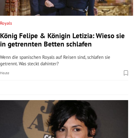
rreich Untermenü
rt Untermenü
Royals
König Felipe & Königin Letizia: Wieso sie
schaft Untermenü
in getrennten Betten schlafen
s Untermenü
Wenn die spanischen Royals auf Reisen sind, schlafen sie
getrennt. Was steckt dahinter?
zeit Untermenü
Heute
undheit Untermenü
tur Untermenü
nung Untermenü
lität Untermenü