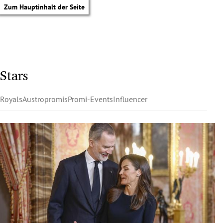
Zum Hauptinhalt der Seite
Stars
Royals
Austropromis
Promi-Events
Influencer
tik Untermenü