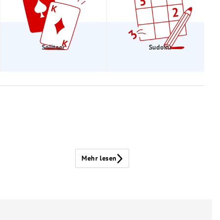
Solitaer
Sudoku
Mehr lesen