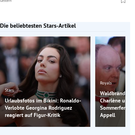
Gestern
Die beliebtesten Stars-Artikel
Slide 1 von 7
Royals
Stars
Waldbrände in 
Urlaubsfotos im Bikini: Ronaldo-
Charlène unte
Verlobte Georgina Rodriguez
Sommerferien 
reagiert auf Figur-Kritik
Appell