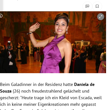
rreich Untermenü
rt Untermenü
Copyright-Hinweis öffnen/schließen
schaft Untermenü
s Untermenü
zeit Untermenü
undheit Untermenü
tur Untermenü
Beim
Galadinner
in der Residenz hatte
Daniela de
nung Untermenü
Souza
(26) noch freudestrahlend gelächelt und
gescherzt: "Heute trage ich ein Kleid von
Escada
, weil
lität Untermenü
ich in keine meiner
Eigenkreationen
mehr gepasst