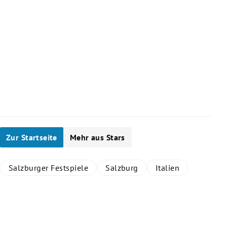
Slide 1 von 23
Zur Startseite
Mehr aus Stars
Salzburger Festspiele
Salzburg
Italien