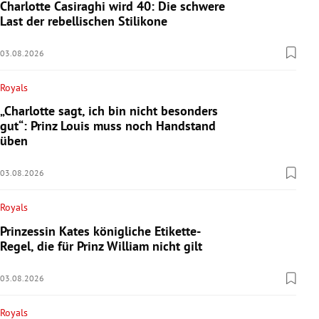
Charlotte Casiraghi wird 40: Die schwere
Last der rebellischen Stilikone
03.08.2026
Royals
„Charlotte sagt, ich bin nicht besonders
gut“: Prinz Louis muss noch Handstand
üben
03.08.2026
Royals
Prinzessin Kates königliche Etikette-
Regel, die für Prinz William nicht gilt
03.08.2026
Royals