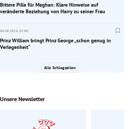
Bittere Pille für Meghan: Klare Hinweise auf
veränderte Beziehung von Harry zu seiner Frau
04.08.2026,
05:00
Prinz William bringt Prinz George „schon genug in
Verlegenheit“
Alle Schlagzeilen
Unsere Newsletter
Slide 1 von 6