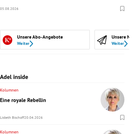
05.08.2026
Unsere Abo-Angebote
Unsere Ne
Weiter
Weiter
Adel inside
Kolumnen
Eine royale Rebellin
Lisbeth Bischoff
20.04.2026
Kolumnen