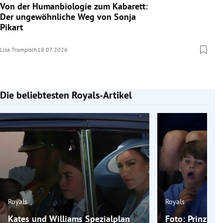
Von der Humanbiologie zum Kabarett:
Der ungewöhnliche Weg von Sonja
Pikart
Lisa Trompisch
18.07.2026
Die beliebtesten Royals-Artikel
Slide 1 von 7
Royals
Royals
Kates und Williams Spezialplan
Foto: Prinz Ge