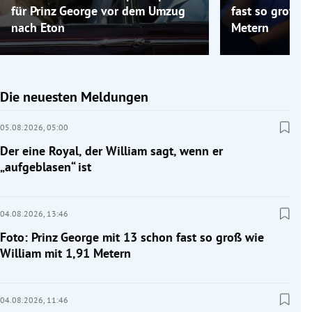
für Prinz George vor dem Umzug
fast so groß w
nach Eton
Metern
Die neuesten Meldungen
05.08.2026,
05:00
Der eine Royal, der William sagt, wenn er
„aufgeblasen“ ist
04.08.2026,
13:46
Foto: Prinz George mit 13 schon fast so groß wie
William mit 1,91 Metern
04.08.2026,
11:46