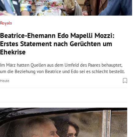
rreich Untermenü
rt Untermenü
Royals
Beatrice-Ehemann Edo Mapelli Mozzi:
schaft Untermenü
Erstes Statement nach Gerüchten um
s Untermenü
Ehekrise
zeit Untermenü
Im März hatten Quellen aus dem Umfeld des Paares behauptet,
um die Beziehung von Beatrice und Edo sei es schlecht bestellt.
undheit Untermenü
Heute
tur Untermenü
nung Untermenü
lität Untermenü