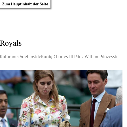
Zum Hauptinhalt der Seite
Royals
Kolumne: Adel inside
König Charles III.
Prinz William
Prinzessin Kat
tik Untermenü