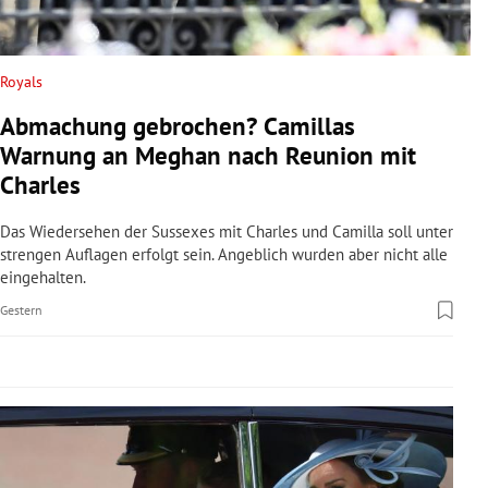
rreich Untermenü
rt Untermenü
Royals
Abmachung gebrochen? Camillas
schaft Untermenü
Warnung an Meghan nach Reunion mit
s Untermenü
Charles
zeit Untermenü
Das Wiedersehen der Sussexes mit Charles und Camilla soll unter
strengen Auflagen erfolgt sein. Angeblich wurden aber nicht alle
eingehalten.
undheit Untermenü
Gestern
tur Untermenü
nung Untermenü
lität Untermenü