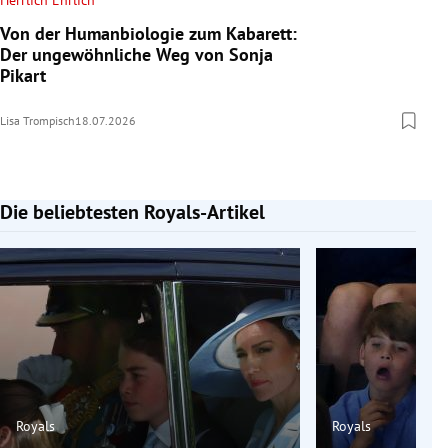
Herrlich Ehrlich
Von der Humanbiologie zum Kabarett:
Der ungewöhnliche Weg von Sonja
Pikart
Lisa Trompisch
18.07.2026
Die beliebtesten Royals-Artikel
Slide 1 von 7
Royals
Royals