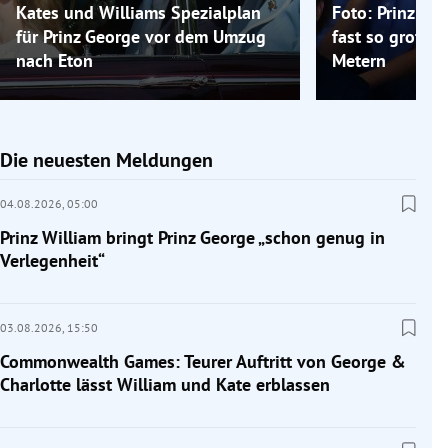
Kates und Williams Spezialplan
Foto: Prinz Ge
für Prinz George vor dem Umzug
fast so groß w
nach Eton
Metern
Die neuesten Meldungen
04.08.2026,
05:00
Prinz William bringt Prinz George „schon genug in
Verlegenheit“
03.08.2026,
15:50
Commonwealth Games: Teurer Auftritt von George &
Charlotte lässt William und Kate erblassen