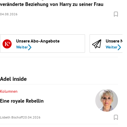
veränderte Beziehung von Harry zu seiner Frau
04.08.2026
Unsere Abo-Angebote
Unsere Ne
Weiter
Weiter
Adel inside
Kolumnen
Eine royale Rebellin
Lisbeth Bischoff
20.04.2026