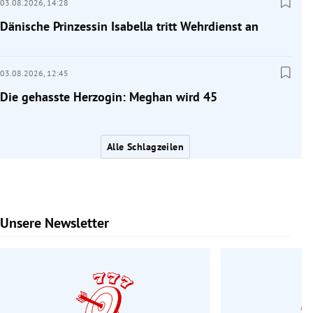
03.08.2026,
14:28
Dänische Prinzessin Isabella tritt Wehrdienst an
03.08.2026,
12:45
Die gehasste Herzogin: Meghan wird 45
Alle Schlagzeilen
Unsere Newsletter
Slide 1 von 6