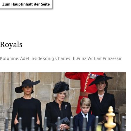
Zum Hauptinhalt der Seite
Royals
Kolumne: Adel inside
König Charles III.
Prinz William
Prinzessin Kat
tik Untermenü