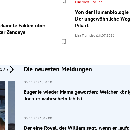
Herrlich Ehrlich
Von der Humanbiologie 
Der ungewöhnliche Weg
ekannte Fakten über
Pikart
tar Zendaya
Lisa Trompisch
18.07.2026
Die neuesten Meldungen
1 / 7
05.08.2026,
10:10
Eugenie wieder Mama geworden: Welcher köni
Tochter wahrscheinlich ist
05.08.2026,
05:00
Der eine Royal, der William sagt, wenn er „aufg