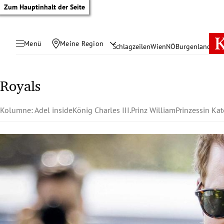
Zum Hauptinhalt der Seite
Menü
Meine Region
Schlagzeilen
Wien
NÖ
Burgenland
Öste
Royals
Kolumne: Adel inside
König Charles III.
Prinz William
Prinzessin Kat
tik Untermenü
rreich Untermenü