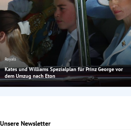
Royals
Kates und Williams Spezialplan für Prinz George vor
dem Umzug nach Eton
Unsere Newsletter
Slide 1 von 2