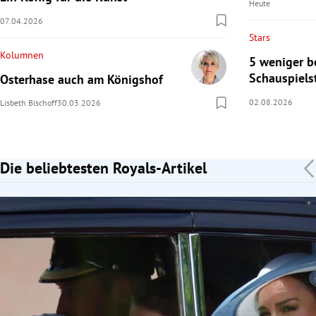
Heute
07.04.2026
Stars
Kolumnen
5 weniger b
Schauspiels
Osterhase auch am Königshof
02.08.2026
Lisbeth Bischoff
30.03.2026
Die beliebtesten Royals-Artikel
Slide 1 von 7