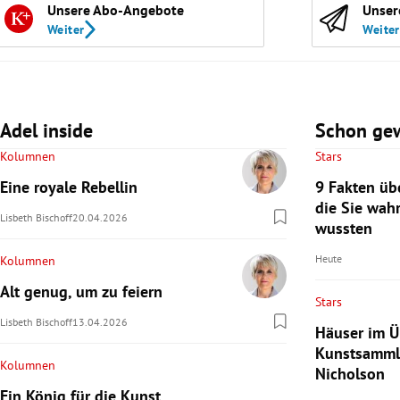
Unsere Abo-Angebote
Unser
Weiter
Weiter
Adel inside
Schon ge
Kolumnen
Stars
Eine royale Rebellin
9 Fakten üb
die Sie wah
Lisbeth Bischoff
20.04.2026
wussten
Heute
Kolumnen
Alt genug, um zu feiern
Stars
Lisbeth Bischoff
13.04.2026
Häuser im Ü
Kunstsamml
Kolumnen
Nicholson
Ein König für die Kunst