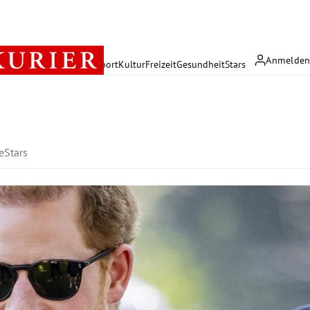
Anmelde
rreich
Politik
Wirtschaft
Sport
Kultur
Freizeit
Gesundheit
Stars
e
Stars