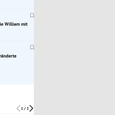
ie William mit
Royals
eränderte
erte
Der eine Royal, der William sagt, wenn er „aufge
ist
1 / 2