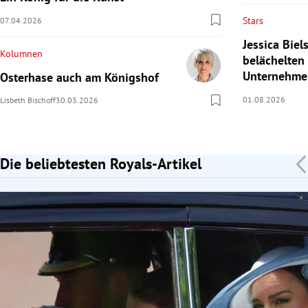
Stars
07.04.2026
Jessica Bie
Kolumnen
belächelten
Unternehme
Osterhase auch am Königshof
01.08.2026
Lisbeth Bischoff
30.03.2026
Die beliebtesten Royals-Artikel
Slide 1 von 7