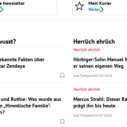
e Newsletter
Mein Kurier
Weiter
wusst?
Herrlich ehrlich
Herrlich ehrlich
ekannte Fakten über
Hörbiger-Sohn Manuel W
tar Zendaya
er seinen eigenen Weg
Lisa Trompisch
02.08.2026
Herrlich ehrlich
 und Ruthie: Was wurde aus
Marcus Strahl: Dieser Ra
n „Himmlische Familie“-
prägt ihn bis heute
n?
Lisa Trompisch
26.07.2026