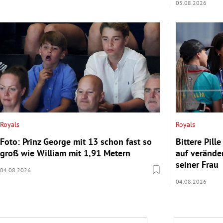
05.08.2026
Royals
Royals
Foto: Prinz George mit 13 schon fast so
Bittere Pill
groß wie William mit 1,91 Metern
auf verände
seiner Frau
04.08.2026
04.08.2026