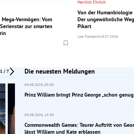
Herrlich Ehrlich
Von der Humanbiologie 
ls Mega-Vermögen: Vom
Der ungewöhnliche Weg
 Serienstar zur smarten
Pikart
rin
Lisa Trompisch
18.07.2026
Die neuesten Meldungen
1 / 7
04.08.2026,
05:00
Prinz William bringt Prinz George „schon genug
03.08.2026,
15:50
Commonwealth Games: Teurer Auftritt von Geor
lässt William und Kate erblassen