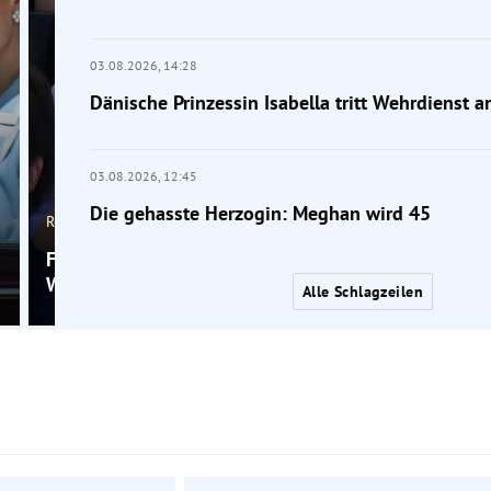
03.08.2026,
14:28
Dänische Prinzessin Isabella tritt Wehrdienst a
03.08.2026,
12:45
Die gehasste Herzogin: Meghan wird 45
Royals
Foto: Prinz George mit 13 schon fast so groß wie
William mit 1,91 Metern
Alle Schlagzeilen