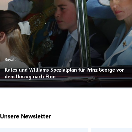
Royals
Kates und Williams Spezialplan für Prinz George vor
dem Umzug nach Eton
Unsere Newsletter
Slide 1 von 2