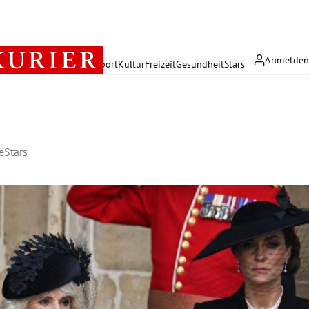
Anmelde
rreich
Politik
Wirtschaft
Sport
Kultur
Freizeit
Gesundheit
Stars
e
Stars