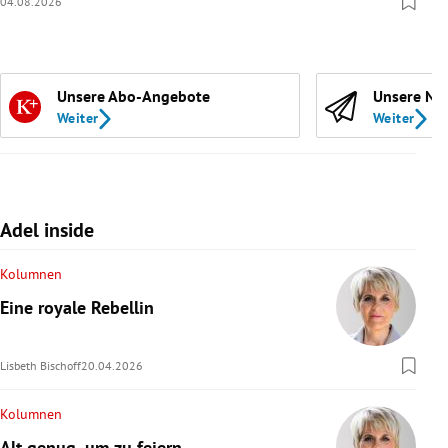
04.08.2026
Unsere Abo-Angebote
Unsere Ne
Weiter
Weiter
Adel inside
Kolumnen
Eine royale Rebellin
Lisbeth Bischoff
20.04.2026
Kolumnen
Alt genug, um zu feiern