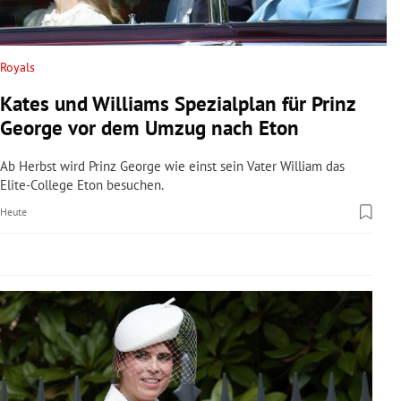
rreich Untermenü
rt Untermenü
Royals
Kates und Williams Spezialplan für Prinz
schaft Untermenü
George vor dem Umzug nach Eton
s Untermenü
Ab Herbst wird Prinz George wie einst sein Vater William das
Elite-College Eton besuchen.
zeit Untermenü
Heute
undheit Untermenü
tur Untermenü
nung Untermenü
lität Untermenü