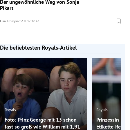
Der ungewöhnliche Weg von Sonja
Pikart
Lisa Trompisch
18.07.2026
Die beliebtesten Royals-Artikel
Slide 1 von 7
Royals
Royals
Foto: Prinz George mit 13 schon
Prinzessin Kat
fast so groß wie William mit 1,91
Etikette-Regel, 