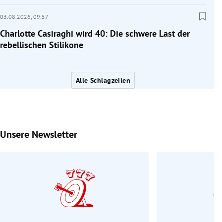
03.08.2026,
09:57
Charlotte Casiraghi wird 40: Die schwere Last der
rebellischen Stilikone
Alle Schlagzeilen
Unsere Newsletter
Slide 1 von 6