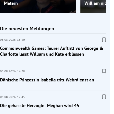
Metern
William nicht g
Die neuesten Meldungen
03.08.2026,
15:50
Commonwealth Games: Teurer Auftritt von George &
Charlotte lässt William und Kate erblassen
03.08.2026,
14:28
Dänische Prinzessin Isabella tritt Wehrdienst an
03.08.2026,
12:45
Die gehasste Herzogin: Meghan wird 45