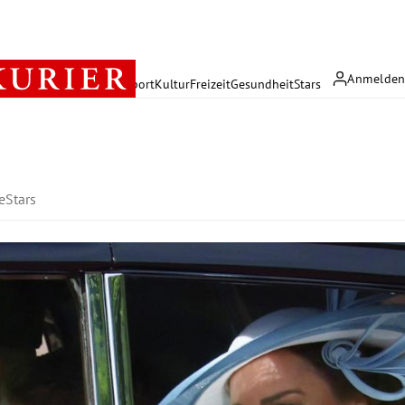
Anmelde
rreich
Politik
Wirtschaft
Sport
Kultur
Freizeit
Gesundheit
Stars
e
Stars