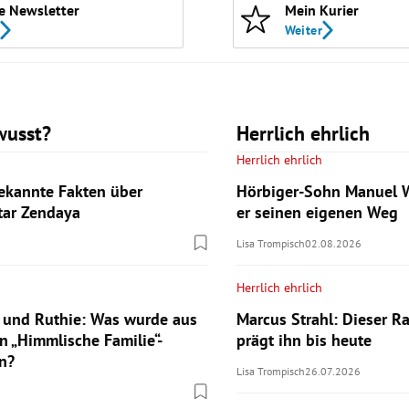
e Newsletter
Mein Kurier
Weiter
wusst?
Herrlich ehrlich
Herrlich ehrlich
ekannte Fakten über
Hörbiger-Sohn Manuel W
tar Zendaya
er seinen eigenen Weg
Lisa Trompisch
02.08.2026
Herrlich ehrlich
 und Ruthie: Was wurde aus
Marcus Strahl: Dieser Ra
n „Himmlische Familie“-
prägt ihn bis heute
n?
Lisa Trompisch
26.07.2026