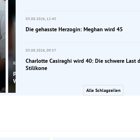
03.08.2026,
12:45
Die gehasste Herzogin: Meghan wird 45
03.08.2026,
09:57
Charlotte Casiraghi wird 40: Die schwere Last d
Royals
Stilikone
Prinzessin Kates königliche Etikette-Regel, die für Pr
William nicht gilt
Alle Schlagzeilen