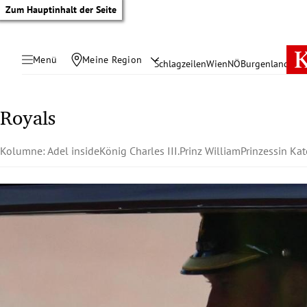
Zum Hauptinhalt der Seite
Menü
Meine Region
Schlagzeilen
Wien
NÖ
Burgenland
Öste
Royals
Kolumne: Adel inside
König Charles III.
Prinz William
Prinzessin Kat
tik Untermenü
rreich Untermenü