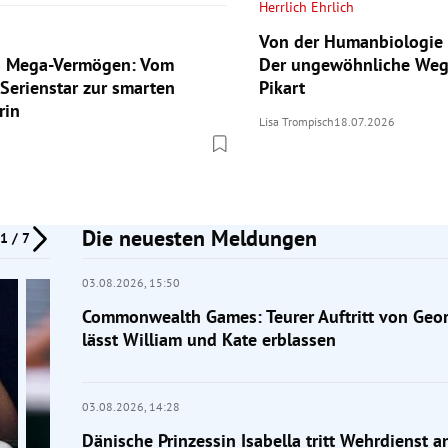
Herrlich Ehrlich
Von der Humanbiologie 
ls Mega-Vermögen: Vom
Der ungewöhnliche Weg
 Serienstar zur smarten
Pikart
rin
Lisa Trompisch
18.07.2026
Die neuesten Meldungen
1 / 7
03.08.2026,
15:50
Commonwealth Games: Teurer Auftritt von Geor
lässt William und Kate erblassen
03.08.2026,
14:28
Dänische Prinzessin Isabella tritt Wehrdienst a