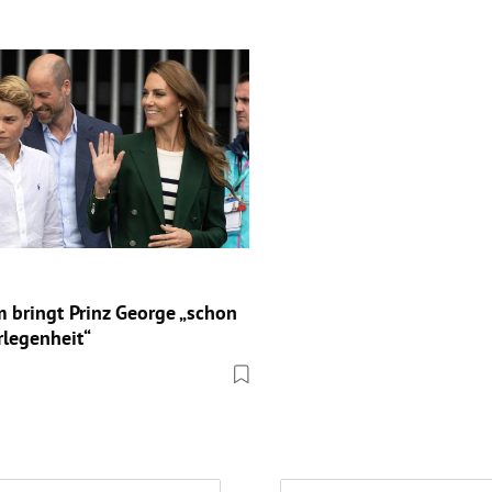
m bringt Prinz George „schon
rlegenheit“