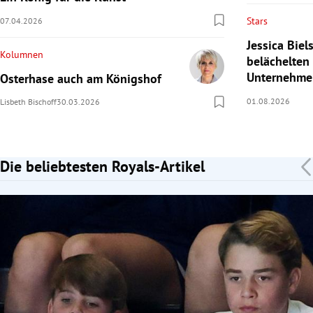
Stars
07.04.2026
Jessica Bie
Kolumnen
belächelten
Unternehme
Osterhase auch am Königshof
01.08.2026
Lisbeth Bischoff
30.03.2026
Die beliebtesten Royals-Artikel
Slide 1 von 7