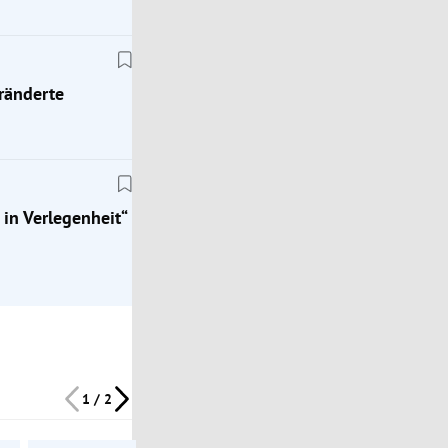
eränderte
Royals
 in Verlegenheit“
Bittere Pille für Meghan: Klare Hinweise auf ver
Beziehung von Harry zu seiner Frau
1 / 2