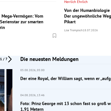
Herrlich Ehrlich
Von der Humanbiologie 
ls Mega-Vermögen: Vom
Der ungewöhnliche Weg
 Serienstar zur smarten
Pikart
rin
Lisa Trompisch
18.07.2026
Die neuesten Meldungen
1 / 7
05.08.2026,
05:00
Der eine Royal, der William sagt, wenn er „aufg
04.08.2026,
13:46
Foto: Prinz George mit 13 schon fast so groß w
1,91 Metern