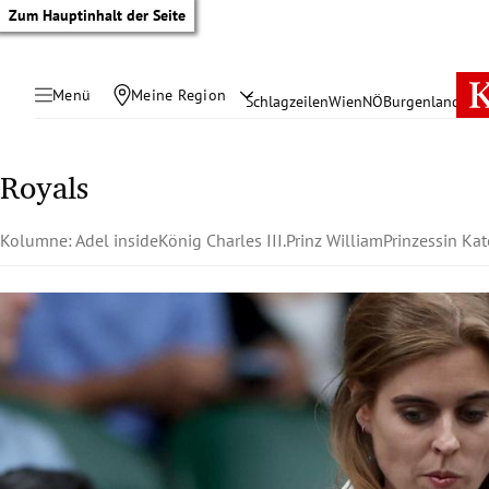
Zum Hauptinhalt der Seite
Menü
Meine Region
Schlagzeilen
Wien
NÖ
Burgenland
Öste
Royals
Kolumne: Adel inside
König Charles III.
Prinz William
Prinzessin Kat
tik Untermenü
rreich Untermenü