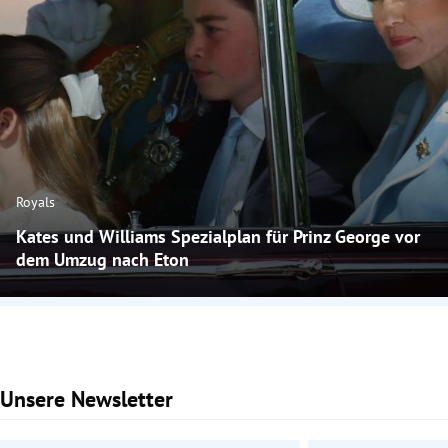
Royals
Kates und Williams Spezialplan für Prinz George vor
dem Umzug nach Eton
Unsere Newsletter
Slide 1 von 2