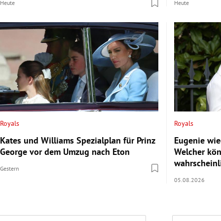
Heute
Heute
Royals
Royals
Kates und Williams Spezialplan für Prinz
Eugenie wi
George vor dem Umzug nach Eton
Welcher kön
wahrscheinli
Gestern
05.08.2026