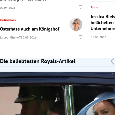
Stars
07.04.2026
Jessica Bie
Kolumnen
belächelten
Unternehme
Osterhase auch am Königshof
01.08.2026
Lisbeth Bischoff
30.03.2026
Die beliebtesten Royals-Artikel
Slide 1 von 7