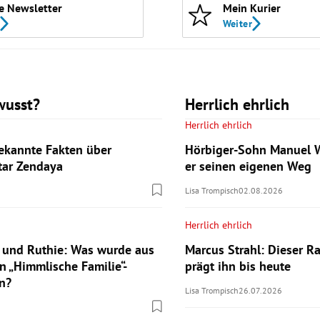
e Newsletter
Mein Kurier
Weiter
wusst?
Herrlich ehrlich
Herrlich ehrlich
ekannte Fakten über
Hörbiger-Sohn Manuel W
tar Zendaya
er seinen eigenen Weg
Lisa Trompisch
02.08.2026
Herrlich ehrlich
 und Ruthie: Was wurde aus
Marcus Strahl: Dieser Ra
n „Himmlische Familie“-
prägt ihn bis heute
n?
Lisa Trompisch
26.07.2026