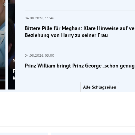
04.08.2026,
11:46
Bittere Pille für Meghan: Klare Hinweise auf v
Beziehung von Harry zu seiner Frau
04.08.2026,
05:00
Royals
Prinz William bringt Prinz George „schon genug
Foto: Prinz George mit 13 schon fast so groß wie
William mit 1,91 Metern
Alle Schlagzeilen