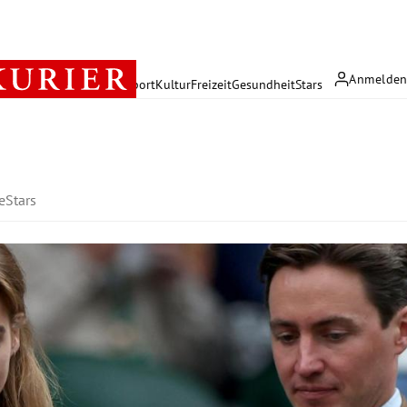
Anmelde
rreich
Politik
Wirtschaft
Sport
Kultur
Freizeit
Gesundheit
Stars
e
Stars