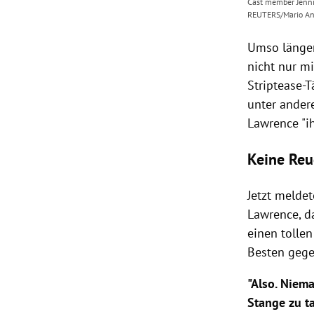
Cast member Jennif
REUTERS/Mario An
Umso länger
nicht nur mi
Striptease-T
unter ander
Lawrence
"i
Keine Reu
Jetzt meldet
Lawrence
, 
einen tolle
Besten gege
"Also. Niema
Stange zu t