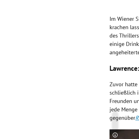
rt Untermenü
Im Wiener
S
krachen las
schaft Untermenü
des Thriller
s Untermenü
einige Drink
angeheiter
zeit Untermenü
Lawrence:
undheit Untermenü
Zuvor hatt
tur Untermenü
schließlich
Freunden un
nung Untermenü
jede Menge 
gegenüber
R
lität Untermenü
Copyright-