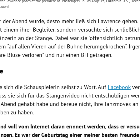
er Lawrence poses at the premiere of "Passengers" in Los Angeles, California U.S., Dec
zuoni
 der Abend wurde, desto mehr ließ sich
Lawrence
gehen. 
t einem ihrer Begleiter, sondern versuchte sich schließlich
änzerin an der Stange. Dabei war sie "offensichtlich betru
em "auf allen Vieren auf der Bühne herumgekrochen". Ir
hre Bluse verloren" und nur einen BH getragen.
e
e sich die Schauspielerin selbst zu Wort. Auf
Facebook
ver
dass sie sich für das Stangenvideo nicht entschuldigen wer
n Abend gehabt habe und bereue nicht, ihre Tanzmoves an
ben zu haben.
nd will vom Internet daran erinnert werden, dass er versu
anzen. Es war der Geburtstag einer meiner besten Freunde