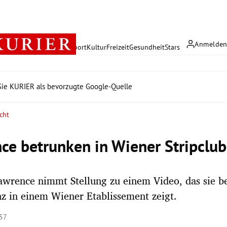
Anmelde
rreich
Politik
Wirtschaft
Sport
Kultur
Freizeit
Gesundheit
Stars
ie KURIER als bevorzugte Google-Quelle
cht
ce betrunken in Wiener Stripclub
awrence nimmt Stellung zu einem Video, das sie b
z in einem Wiener Etablissement zeigt.
:57