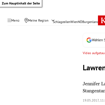
Zum Hauptinhalt der Seite
Menü
Meine Region
Schlagzeilen
Wien
NÖ
Burgenland
Öste
Wählen S
Video aufgetau
Lawren
Jennifer L
Stangentan
tik Untermenü
19.05.2017, 11
rreich Untermenü