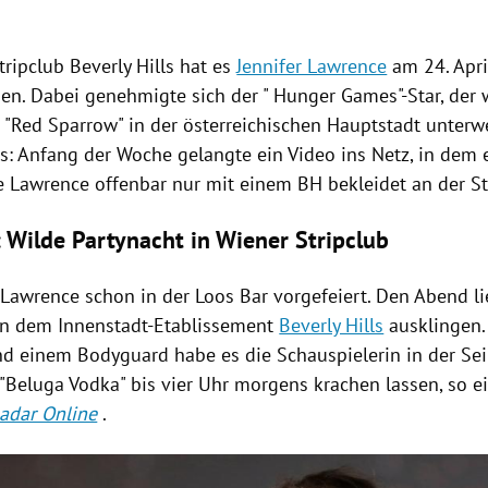
tripclub
Beverly Hills
hat es
Jennifer Lawrence
am 24. April
sen. Dabei genehmigte sich der "
Hunger Games
"-Star, de
s "Red Sparrow" in der österreichischen Hauptstadt unterw
s: Anfang der Woche gelangte ein Video ins Netz, in dem e
te
Lawrence
offenbar nur mit einem BH bekleidet an der St
 Wilde Partynacht in Wiener Stripclub
e
Lawrence
schon in der
Loos
Bar vorgefeiert. Den Abend l
 in dem Innenstadt-Etablissement
Beverly Hills
ausklingen. 
d einem Bodyguard habe es die Schauspielerin in der Seil
"Beluga Vodka" bis vier Uhr morgens krachen lassen, so 
adar Online
.
Hinweis öffnen/schließen