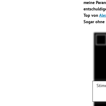
meine Paran
entschuldige
Top von
Ale
Sogar ohne 
Stim