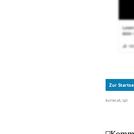
Zur Startse
kurier.at, spi
Komm