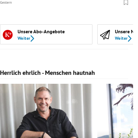
Gestern
Unsere Abo-Angebote
Unsere Ne
Weiter
Weiter
Herrlich ehrlich - Menschen hautnah
Slide 1 von 10