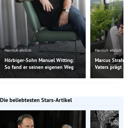
Herrlich ehrlich
Herrlich ehrlich
Hörbiger-Sohn Manuel Witting:
Marcus Strahl:
So fand er seinen eigenen Weg
Vaters prägt ih
Die beliebtesten Stars-Artikel
Slide 1 von 7