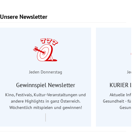
Unsere Newsletter
Slide 1 von 6
Jeden Donnerstag
Jede
Gewinnspiel Newsletter
KURIER Le
Kino, Festivals, Kultur-Veranstaltungen und
Aktuelle Info
andere Highlights in ganz Österreich.
Gesundheit - für S
Wöchentlich mitspielen und gewinnen!
Gesundhe