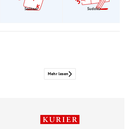
Solitaer
Sudoku
Mehr lesen