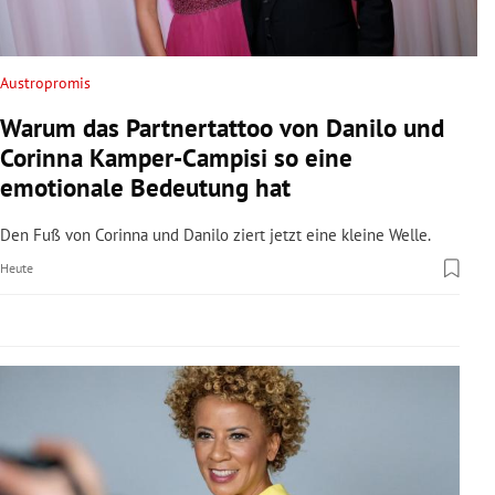
rreich Untermenü
rt Untermenü
Austropromis
Warum das Partnertattoo von Danilo und
schaft Untermenü
Corinna Kamper-Campisi so eine
s Untermenü
emotionale Bedeutung hat
zeit Untermenü
Den Fuß von Corinna und Danilo ziert jetzt eine kleine Welle.
Heute
undheit Untermenü
tur Untermenü
nung Untermenü
lität Untermenü