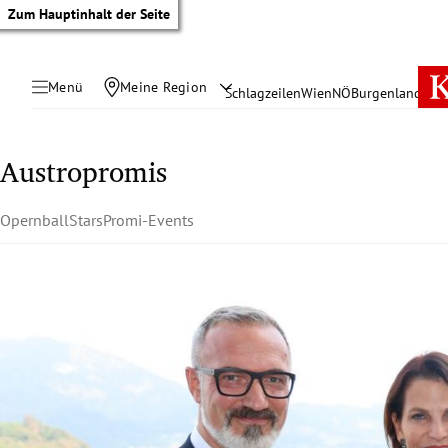
Zum Hauptinhalt der Seite
Menü
Meine Region
Schlagzeilen
Wien
NÖ
Burgenland
Öste
Austropromis
Opernball
Stars
Promi-Events
tik Untermenü
rreich Untermenü