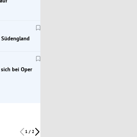
auf
h Südengland
Austropromis
 sich bei Oper
Profitänzer Andy und Kelly Kainz haben ihr Eheg
te
erneuert
1 / 2