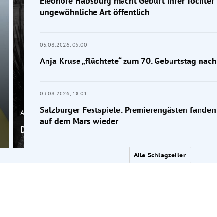
Eleonore Habsburg macht Geburt ihrer Tochter 
ungewöhnliche Art öffentlich
05.08.2026,
05:00
Anja Kruse „flüchtete“ zum 70. Geburtstag nac
03.08.2026,
18:01
Salzburger Festspiele: Premierengästen fanden
Austropromis
auf dem Mars wieder
Das macht „Miss World 1987“ Ulla Weigerstorfer heu
Alle Schlagzeilen