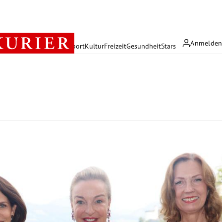
Anmelde
rreich
Politik
Wirtschaft
Sport
Kultur
Freizeit
Gesundheit
Stars