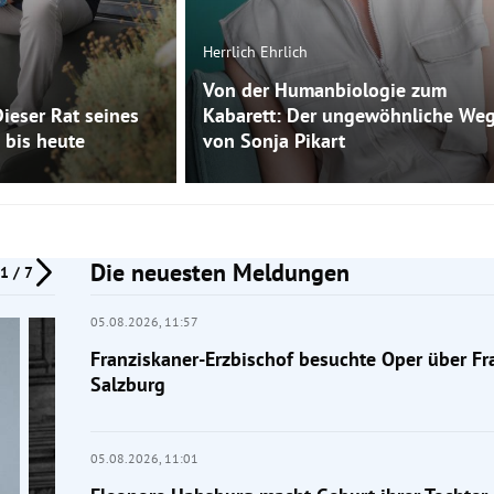
Herrlich Ehrlich
Von der Humanbiologie zum
Dieser Rat seines
Kabarett: Der ungewöhnliche We
 bis heute
von Sonja Pikart
Die neuesten Meldungen
1 / 7
05.08.2026,
11:57
Franziskaner-Erzbischof besuchte Oper über Fra
Salzburg
05.08.2026,
11:01