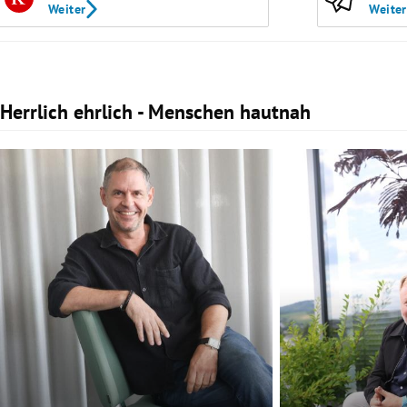
Weiter
Weiter
Herrlich ehrlich - Menschen hautnah
Slide 1 von 4