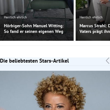
Herrlich ehrlich
Herrlich ehrlich
Hörbiger-Sohn Manuel Witting:
Marcus Strahl: 
So fand er seinen eigenen Weg
Vaters prägt ihn
Die beliebtesten Stars-Artikel
Slide 1 von 7