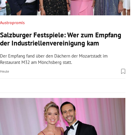
rreich Untermenü
rt Untermenü
Austropromis
Salzburger Festspiele: Wer zum Empfang
schaft Untermenü
der Industriellenvereinigung kam
s Untermenü
Der Empfang fand über den Dächern der Mozartstadt im
Restaurant M32 am Mönchsberg statt.
zeit Untermenü
Heute
undheit Untermenü
tur Untermenü
nung Untermenü
lität Untermenü