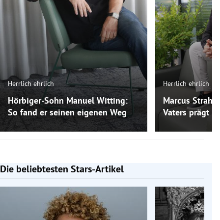
Herrlich ehrlich
Herrlich ehrlich
Hörbiger-Sohn Manuel Witting:
Marcus Strahl:
So fand er seinen eigenen Weg
Vaters prägt ih
Die beliebtesten Stars-Artikel
Slide 1 von 7