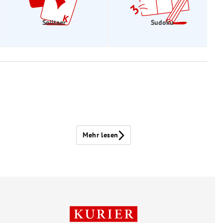
Solitaer
Sudoku
Mehr lesen