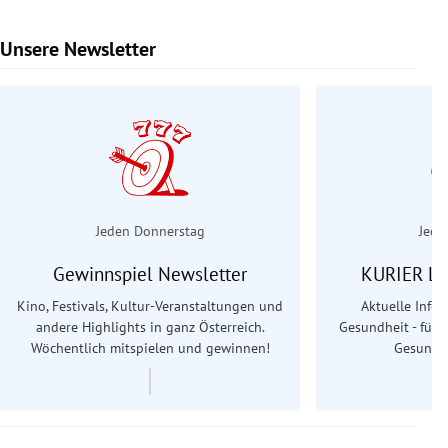
Unsere Newsletter
Slide 1 von 6
Jeden Donnerstag
Jede
Gewinnspiel Newsletter
KURIER Le
Kino, Festivals, Kultur-Veranstaltungen und
Aktuelle Info
andere Highlights in ganz Österreich.
Gesundheit - für S
Wöchentlich mitspielen und gewinnen!
Gesundhe