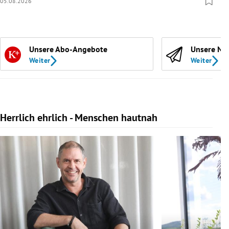
05.08.2026
Unsere Abo-Angebote
Unsere Ne
Weiter
Weiter
Herrlich ehrlich - Menschen hautnah
Slide 1 von 10