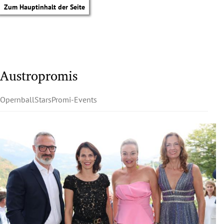
Zum Hauptinhalt der Seite
Austropromis
Opernball
Stars
Promi-Events
tik Untermenü