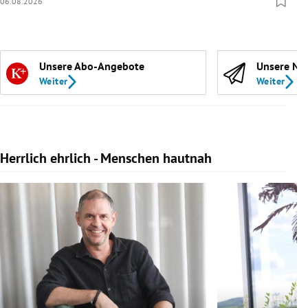
06.08.2026
Unsere Abo-Angebote
Unsere Ne
Weiter
Weiter
Herrlich ehrlich - Menschen hautnah
Slide 1 von 10