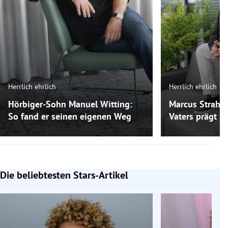
Herrlich ehrlich
Herrlich ehrlich
Hörbiger-Sohn Manuel Witting:
Marcus Strahl:
So fand er seinen eigenen Weg
Vaters prägt ih
Die beliebtesten Stars-Artikel
Slide 1 von 7