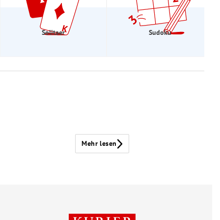
Solitaer
Sudoku
Mehr lesen