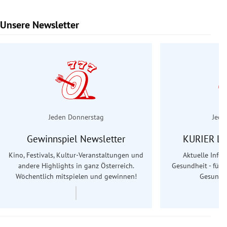
Unsere Newsletter
Slide 1 von 6
Jeden Donnerstag
Jede
Gewinnspiel Newsletter
KURIER Le
Kino, Festivals, Kultur-Veranstaltungen und
Aktuelle Info
andere Highlights in ganz Österreich.
Gesundheit - für S
Wöchentlich mitspielen und gewinnen!
Gesundhe