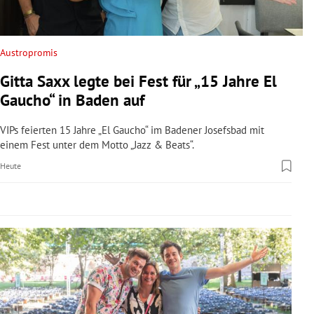
rreich Untermenü
rt Untermenü
Austropromis
Gitta Saxx legte bei Fest für „15 Jahre El
schaft Untermenü
Gaucho“ in Baden auf
s Untermenü
VIPs feierten 15 Jahre „El Gaucho“ im Badener Josefsbad mit
einem Fest unter dem Motto „Jazz & Beats“.
zeit Untermenü
Heute
undheit Untermenü
tur Untermenü
nung Untermenü
lität Untermenü