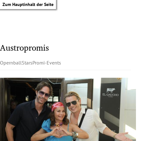
Zum Hauptinhalt der Seite
Austropromis
Opernball
Stars
Promi-Events
tik Untermenü