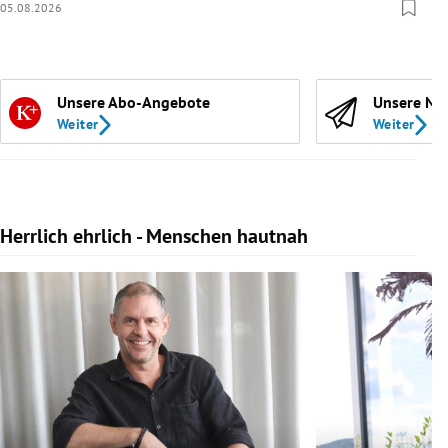
05.08.2026
Unsere Abo-Angebote
Unsere Ne
Weiter
Weiter
Herrlich ehrlich - Menschen hautnah
Slide 1 von 10