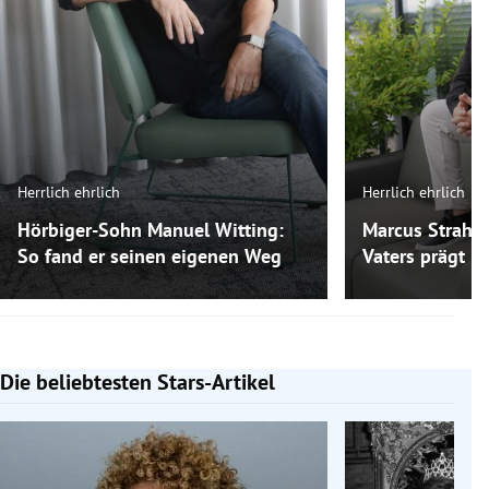
Herrlich ehrlich
Herrlich ehrlich
Hörbiger-Sohn Manuel Witting:
Marcus Strahl:
So fand er seinen eigenen Weg
Vaters prägt ih
Die beliebtesten Stars-Artikel
Slide 1 von 7