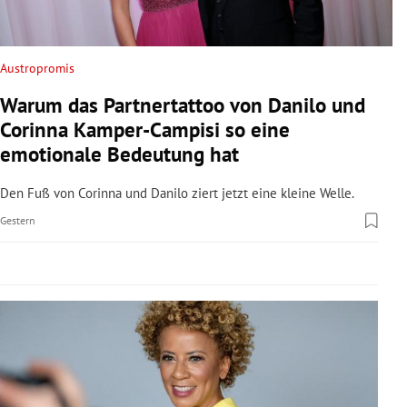
rreich Untermenü
rt Untermenü
Austropromis
Warum das Partnertattoo von Danilo und
schaft Untermenü
Corinna Kamper-Campisi so eine
s Untermenü
emotionale Bedeutung hat
zeit Untermenü
Den Fuß von Corinna und Danilo ziert jetzt eine kleine Welle.
Gestern
undheit Untermenü
tur Untermenü
nung Untermenü
lität Untermenü