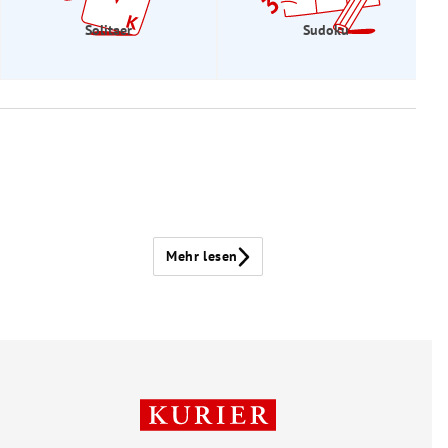
Solitaer
Sudoku
Mehr lesen