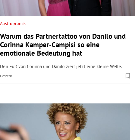
rreich Untermenü
rt Untermenü
Austropromis
Warum das Partnertattoo von Danilo und
schaft Untermenü
Corinna Kamper-Campisi so eine
s Untermenü
emotionale Bedeutung hat
zeit Untermenü
Den Fuß von Corinna und Danilo ziert jetzt eine kleine Welle.
Gestern
undheit Untermenü
tur Untermenü
nung Untermenü
lität Untermenü