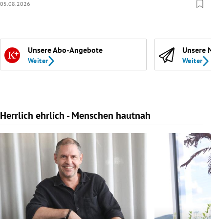
05.08.2026
Unsere Abo-Angebote
Unsere Ne
Weiter
Weiter
Herrlich ehrlich - Menschen hautnah
Slide 1 von 10