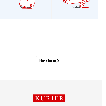
Solitaer
Sudoku
Mehr lesen