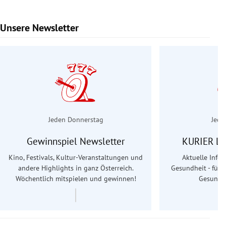
Unsere Newsletter
Slide 1 von 6
Jeden Donnerstag
Jede
Gewinnspiel Newsletter
KURIER Le
Kino, Festivals, Kultur-Veranstaltungen und
Aktuelle Info
andere Highlights in ganz Österreich.
Gesundheit - für S
Wöchentlich mitspielen und gewinnen!
Gesundhe