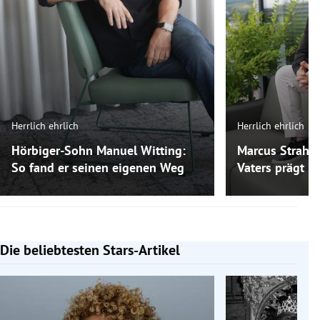
Herrlich ehrlich
Herrlich ehrlich
Hörbiger-Sohn Manuel Witting:
Marcus Strahl:
So fand er seinen eigenen Weg
Vaters prägt ih
Die beliebtesten Stars-Artikel
Slide 1 von 7