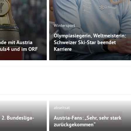
Wintersport
Olympiasiegerin, Weltmeisterin:
de mit Austria
Schweizer Ski-Star beendet
Puls4 und im ORF
Karriere
abseitsat
 2. Bundesliga-
Austria-Fans: „Sehr, sehr stark
 mehr verfügbar
Bild nicht mehr verfügbar
zurückgekommen“