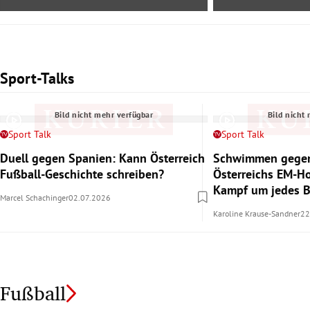
Sport-Talks
Slide 1 von 2
Bild nicht mehr verfügbar
Bild nicht
Sport Talk
Sport Talk
Duell gegen Spanien: Kann Österreich
Schwimmen gegen
Fußball-Geschichte schreiben?
Österreichs EM-H
Kampf um jedes 
Marcel Schachinger
02.07.2026
Karoline Krause-Sandner
22
Fußball