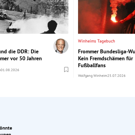
Winheims Tagebuch
und die DDR: Die
Frommer Bundesliga-Wu
ümer vor 50 Jahren
Kein Fremdschämen für
Fußballfans
m
01.08.2026
Wolfgang Winheim
25.07.2026
könnte
m Freitag aus Rumänien nach Hause. Der
2:1-Erfolg gegen Beitar
taunen