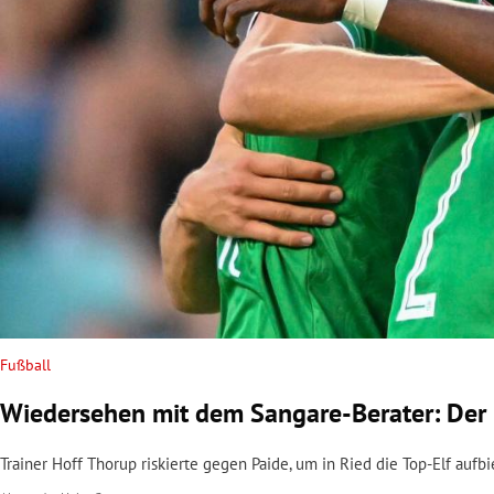
rt Untermenü
schaft Untermenü
s Untermenü
zeit Untermenü
undheit Untermenü
tur Untermenü
nung Untermenü
Fußball
Wiedersehen mit dem Sangare-Berater: Der 
lität Untermenü
Trainer Hoff Thorup riskierte gegen Paide, um in Ried die Top-Elf auf