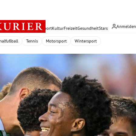
Anmelde
rreich
Politik
Wirtschaft
Sport
Kultur
Freizeit
Gesundheit
Stars
nalfußball
Tennis
Motorsport
Wintersport