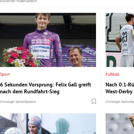
Alexander Huber
Gestern
Sport
Fußball
6 Sekunden Vorsprung: Felix Gall greift
Nach 0:1-Rü
nach dem Rundfahrt-Sieg
West-Derby
Christoph Geiler
Gestern
Christoph Geiler
Ge