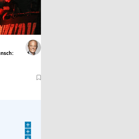
nsch:
 Jerusalem
im