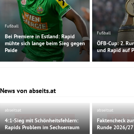
Fußball
Fußball
Bei Premiere in Estland: Rapid
mühte sich lange beim Sieg gegen
ÖFB-Cup: 2. Run
Paide
und Rapid auf 
News von abseits.at
Slide 1 von 3
abseitsat
abseitsat
4:1-Sieg mit Schönheitsfehlern:
Faktencheck zur
Bild nicht mehr verfügbar
Bild nicht
Rapids Problem im Sechserraum
Runde 2026/27