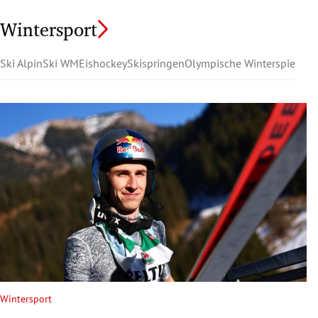
Wintersport
Ski Alpin
Ski WM
Eishockey
Skispringen
Olympische Winterspiele
Wintersport