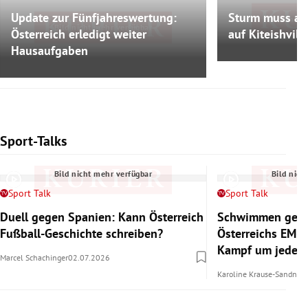
Update zur Fünfjahreswertung:
Sturm muss au
Bild nich
Bild nicht mehr verfügbar
Österreich erledigt weiter
auf Kiteishvili
Hausaufgaben
Sport-Talks
Slide 1 von 6
Bild nicht mehr verfügbar
Bild nich
Sport Talk
Sport Talk
Duell gegen Spanien: Kann Österreich
Schwimmen gege
Fußball-Geschichte schreiben?
Österreichs EM-
Kampf um jedes
Marcel Schachinger
02.07.2026
Karoline Krause-Sandner