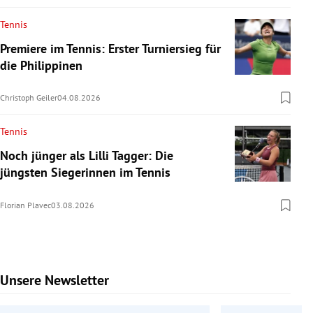
Tennis
Premiere im Tennis: Erster Turniersieg für
die Philippinen
Christoph Geiler
04.08.2026
Tennis
Noch jünger als Lilli Tagger: Die
jüngsten Siegerinnen im Tennis
Florian Plavec
03.08.2026
Unsere Newsletter
Slide 1 von 9