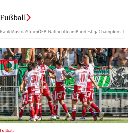
Fußball
Rapid
Austria
Sturm
ÖFB-Nationalteam
Bundesliga
Champions Leag
Fußball