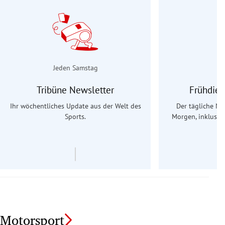
Jeden Samstag
Tribüne Newsletter
Frühdien
Ihr wöchentliches Update aus der Welt des
Der tägliche Na
Sports.
Morgen, inklusive
Ös
Motorsport