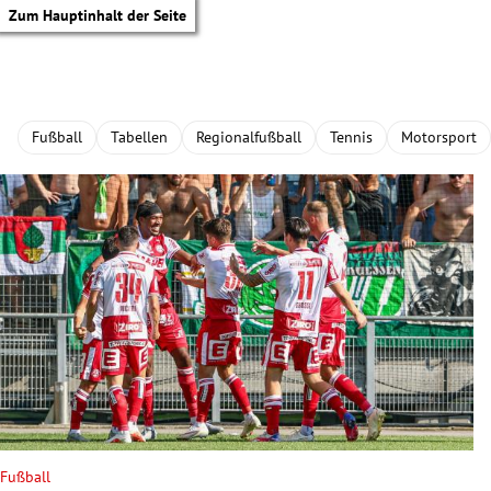
Zum Hauptinhalt der Seite
Fußball
Tabellen
Regionalfußball
Tennis
Motorsport
tik Untermenü
Fußball