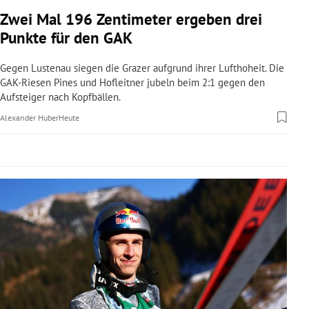
rreich Untermenü
Zwei Mal 196 Zentimeter ergeben drei
Punkte für den GAK
rt Untermenü
Gegen Lustenau siegen die Grazer aufgrund ihrer Lufthoheit. Die
schaft Untermenü
GAK-Riesen Pines und Hofleitner jubeln beim 2:1 gegen den
Aufsteiger nach Kopfbällen.
s Untermenü
Alexander Huber
Heute
zeit Untermenü
undheit Untermenü
tur Untermenü
nung Untermenü
lität Untermenü