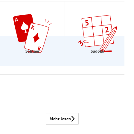
Solitaer
Sudoku
Mehr lesen