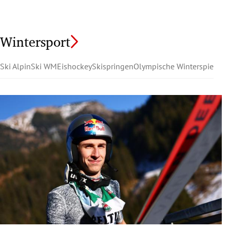
Wintersport
Ski Alpin
Ski WM
Eishockey
Skispringen
Olympische Winterspiele