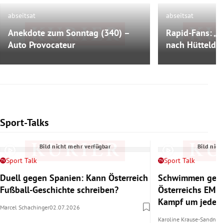
abseitsat
abseitsat
Anekdote zum Sonntag (340) –
Rapid-Fans: „D
Bild nicht mehr verfügbar
Bild nich
Auto Provocateur
nach Hütteldo
Sport-Talks
Slide 1 von 6
Bild nicht mehr verfügbar
Bild nich
Sport Talk
Sport Talk
Duell gegen Spanien: Kann Österreich
Schwimmen gege
Fußball-Geschichte schreiben?
Österreichs EM-
Kampf um jedes
Marcel Schachinger
02.07.2026
Karoline Krause-Sandner