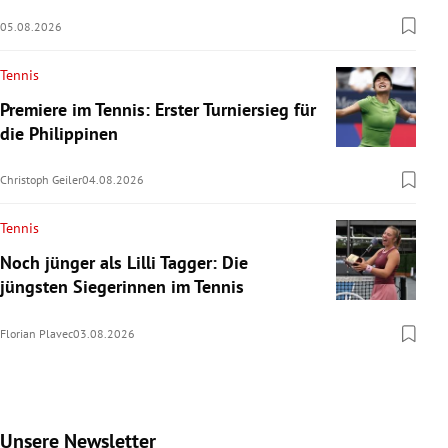
05.08.2026
Tennis
Premiere im Tennis: Erster Turniersieg für
die Philippinen
Christoph Geiler
04.08.2026
Tennis
Noch jünger als Lilli Tagger: Die
jüngsten Siegerinnen im Tennis
Florian Plavec
03.08.2026
Unsere Newsletter
Slide 1 von 9