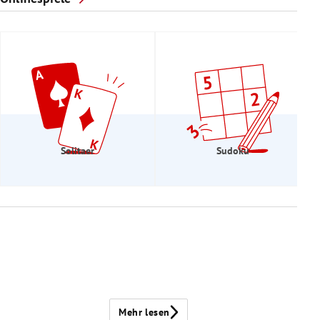
Solitaer
Sudoku
Mehr lesen