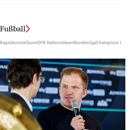
Fußball
Rapid
Austria
Sturm
ÖFB-Nationalteam
Bundesliga
Champions Leag