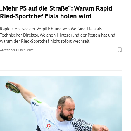
rreich Untermenü
„Mehr PS auf die Straße“: Warum Rapid
Ried-Sportchef Fiala holen wird
rt Untermenü
Rapid steht vor der Verpflichtung von Wolfang Fiala als
schaft Untermenü
Technischer Direktor. Welchen Hintergrund der Posten hat und
warum der Ried-Sportchef nicht sofort wechselt.
s Untermenü
Alexander Huber
Heute
zeit Untermenü
undheit Untermenü
tur Untermenü
nung Untermenü
lität Untermenü