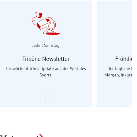
Jeden Samstag
Tribüne Newsletter
Frühdien
Ihr wöchentliches Update aus der Welt des
Der tägliche Na
Sports.
Morgen, inklusive
Ös