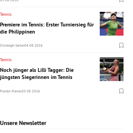
Tennis
Premiere im Tennis: Erster Turniersieg für
die Philippinen
Christoph Geiler
04.08.2026
Tennis
Noch jünger als Lilli Tagger: Die
jüngsten Siegerinnen im Tennis
Florian Plavec
03.08.2026
Unsere Newsletter
Slide 1 von 9