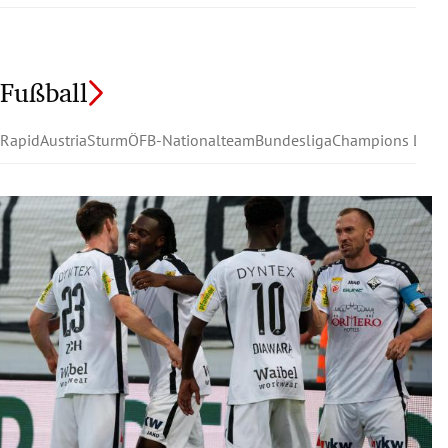
Fußball
Rapid
Austria
Sturm
ÖFB-Nationalteam
Bundesliga
Champions Leag