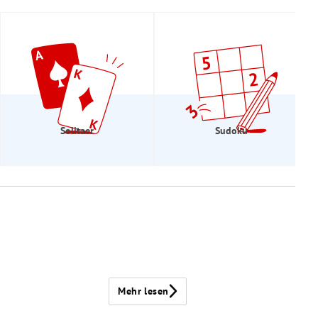
Solitaer
Sudoku
Mehr lesen