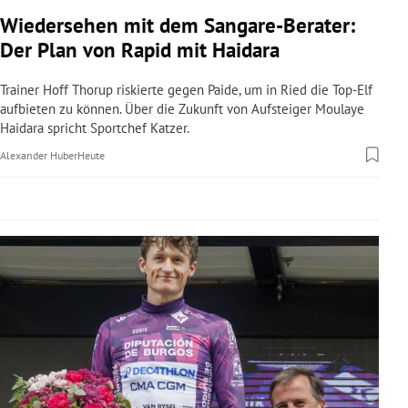
rreich Untermenü
Wiedersehen mit dem Sangare-Berater:
Der Plan von Rapid mit Haidara
rt Untermenü
Trainer Hoff Thorup riskierte gegen Paide, um in Ried die Top-Elf
schaft Untermenü
aufbieten zu können. Über die Zukunft von Aufsteiger Moulaye
Haidara spricht Sportchef Katzer.
s Untermenü
Alexander Huber
Heute
zeit Untermenü
undheit Untermenü
tur Untermenü
nung Untermenü
lität Untermenü