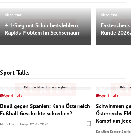
abseitsat
abseitsat
4:1-Sieg mit Schönheitsfehlern:
Faktencheck zu
Bild nicht mehr verfügbar
Bild nich
Rapids Problem im Sechserraum
Runde 2026/2
Sport-Talks
Slide 1 von 6
Bild nicht mehr verfügbar
Bild nich
Sport Talk
Sport Talk
Duell gegen Spanien: Kann Österreich
Schwimmen gege
Fußball-Geschichte schreiben?
Österreichs EM-
Kampf um jedes
Marcel Schachinger
02.07.2026
Karoline Krause-Sandner