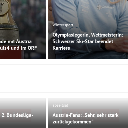
Wintersport
Olympiasiegerin, Weltmeisterin:
de mit Austria
Schweizer Ski-Star beendet
Puls4 und im ORF
Karriere
abseitsat
 2. Bundesliga-
Austria-Fans: „Sehr, sehr stark
 mehr verfügbar
Bild nicht mehr verfügbar
zurückgekommen“