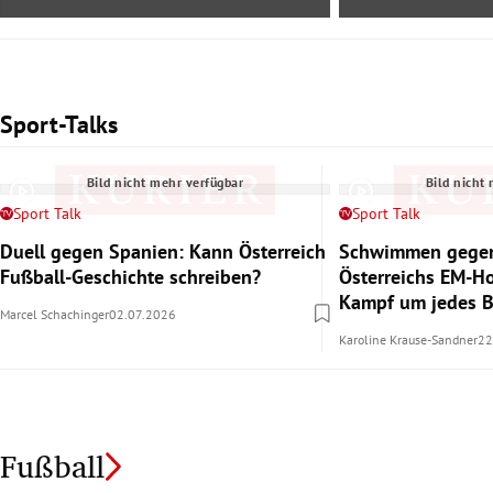
Sport-Talks
Slide 1 von 2
Bild nicht mehr verfügbar
Bild nicht
Sport Talk
Sport Talk
Duell gegen Spanien: Kann Österreich
Schwimmen gegen
Fußball-Geschichte schreiben?
Österreichs EM-H
Kampf um jedes 
Marcel Schachinger
02.07.2026
Karoline Krause-Sandner
22
Fußball