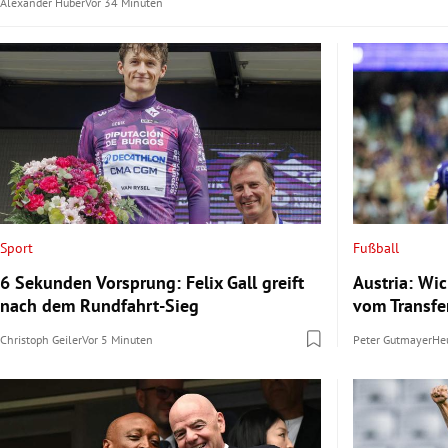
Alexander Huber
Vor 34 Minuten
Sport
Fußball
6 Sekunden Vorsprung: Felix Gall greift
Austria: Wi
nach dem Rundfahrt-Sieg
vom Transfe
Christoph Geiler
Vor 5 Minuten
Peter Gutmayer
He