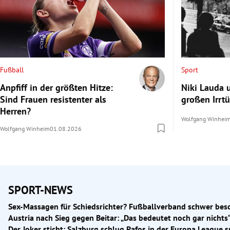
Fußball
Sport
Anpfiff in der größten Hitze:
Niki Lauda 
Sind Frauen resistenter als
großen Irrt
Herren?
Wolfgang Winhei
Wolfgang Winheim
01.08.2026
SPORT-NEWS
Sex-Massagen für Schiedsrichter? Fußballverband schwer bes
Austria nach Sieg gegen Beitar: „Das bedeutet noch gar nichts
Der
südkoreanische Fußballverband
(KFA) soll ausländischen
Der Joker sticht: Salzburg schlug Pafos in der Europa League s