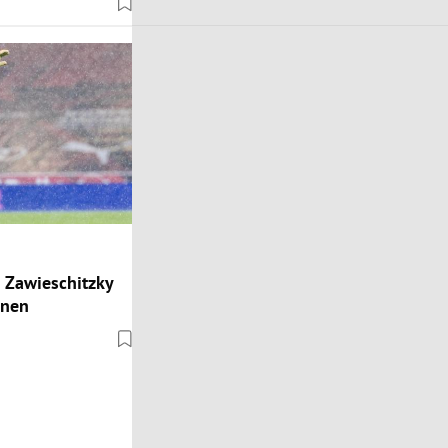
 Zawieschitzky
unen