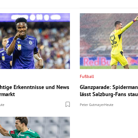
Fußball
chtige Erkenntnisse und News
Glanzparade: Spiderman
rmarkt
lässt Salzburg-Fans sta
ute
Peter Gutmayer
Heute