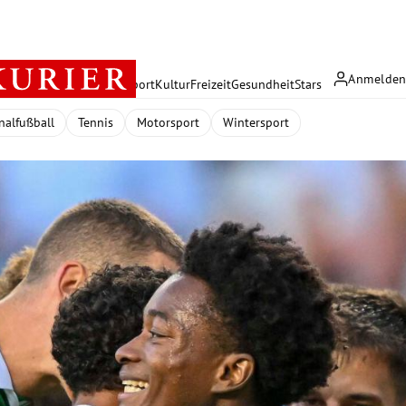
Anmelde
rreich
Politik
Wirtschaft
Sport
Kultur
Freizeit
Gesundheit
Stars
nalfußball
Tennis
Motorsport
Wintersport