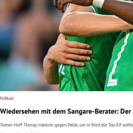
rt Untermenü
schaft Untermenü
s Untermenü
zeit Untermenü
undheit Untermenü
tur Untermenü
nung Untermenü
Fußball
Wiedersehen mit dem Sangare-Berater: Der 
lität Untermenü
Trainer Hoff Thorup riskierte gegen Paide, um in Ried die Top-Elf auf