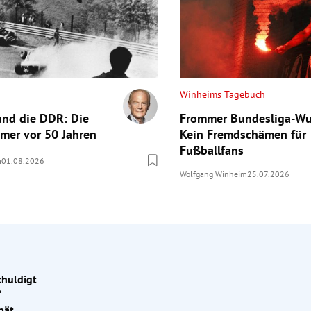
Winheims Tagebuch
und die DDR: Die
Frommer Bundesliga-Wu
ümer vor 50 Jahren
Kein Fremdschämen für
Fußballfans
m
01.08.2026
Wolfgang Winheim
25.07.2026
chuldigt
“
Schiedsrichtern
vor mindestens sieben Länderspielen fragwürdige
pät