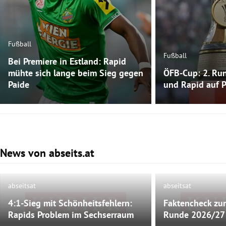
Fußball
Fußball
Bei Premiere in Estland: Rapid
mühte sich lange beim Sieg gegen
ÖFB-Cup: 2. Run
Paide
und Rapid auf 
News von abseits.at
Slide 1 von 3
abseitsat
abseitsat
4:1-Sieg mit Schönheitsfehlern:
Faktencheck zur
Bild nicht mehr verfügbar
Bild nicht
Rapids Problem im Sechserraum
Runde 2026/27