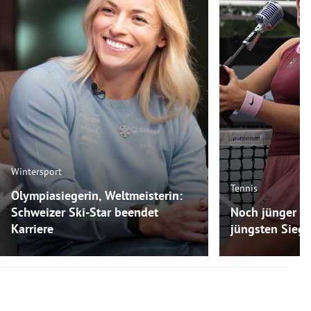
Mitgliedsverbänden gewählt wurde“, hieß es in
Weiterlesen
einer Mitteilung.
Weiterlesen
Weiterlesen
Wintersport
Tennis
Olympiasiegerin, Weltmeisterin:
Schweizer Ski-Star beendet
Noch jünger als
Karriere
jüngsten Siege