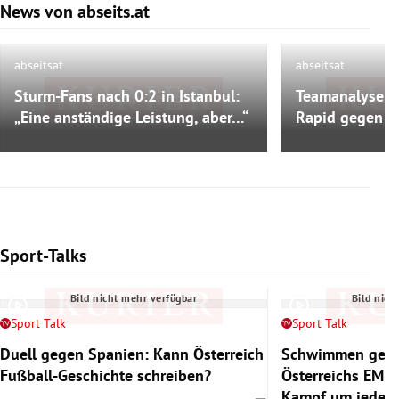
News von abseits.at
Slide 1 von 9
abseitsat
abseitsat
Sturm-Fans nach 0:2 in Istanbul:
Teamanalyse: 
Bild nicht mehr verfügbar
Bild nich
„Eine anständige Leistung, aber…“
Rapid gegen Pa
Sport-Talks
Slide 1 von 6
Bild nicht mehr verfügbar
Bild nich
Sport Talk
Sport Talk
Duell gegen Spanien: Kann Österreich
Schwimmen gege
Fußball-Geschichte schreiben?
Österreichs EM-
Kampf um jedes