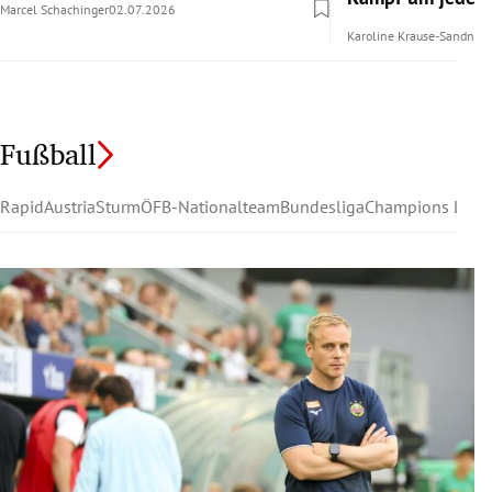
Marcel Schachinger
02.07.2026
Karoline Krause-Sandner
Fußball
Rapid
Austria
Sturm
ÖFB-Nationalteam
Bundesliga
Champions Leag