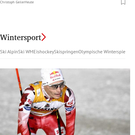
Christoph Geiler
Heute
Wintersport
Ski Alpin
Ski WM
Eishockey
Skispringen
Olympische Winterspiele