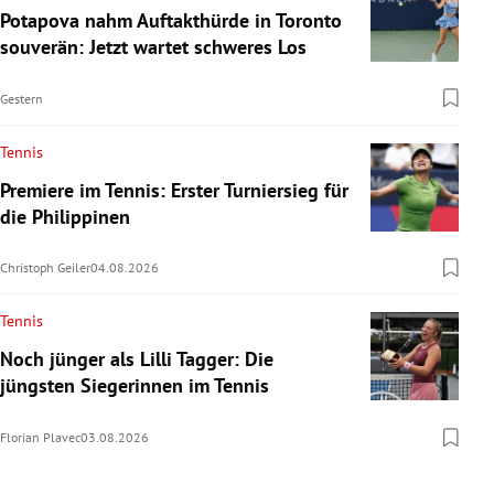
Potapova nahm Auftakthürde in Toronto
souverän: Jetzt wartet schweres Los
Gestern
Tennis
Premiere im Tennis: Erster Turniersieg für
die Philippinen
Christoph Geiler
04.08.2026
Tennis
Noch jünger als Lilli Tagger: Die
jüngsten Siegerinnen im Tennis
Florian Plavec
03.08.2026