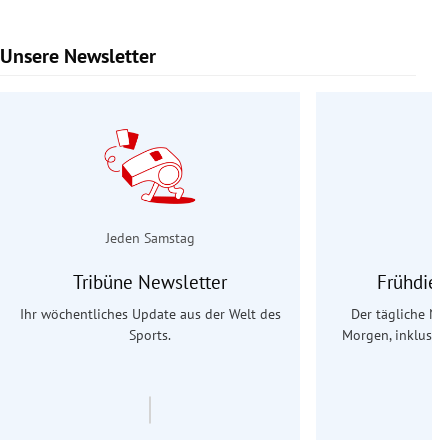
Unsere Newsletter
Slide 1 von 9
Jeden Samstag
Tribüne Newsletter
Frühdien
Ihr wöchentliches Update aus der Welt des
Der tägliche Na
Sports.
Morgen, inklusive
Ös