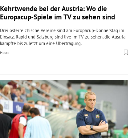
rreich Untermenü
Kehrtwende bei der Austria: Wo die
Europacup-Spiele im TV zu sehen sind
rt Untermenü
Drei österreichische Vereine sind am Europacup-Donnerstag im
schaft Untermenü
Einsatz. Rapid und Salzburg sind live im TV zu sehen, die Austria
kämpfte bis zuletzt um eine Übertragung.
s Untermenü
Heute
zeit Untermenü
undheit Untermenü
tur Untermenü
nung Untermenü
lität Untermenü