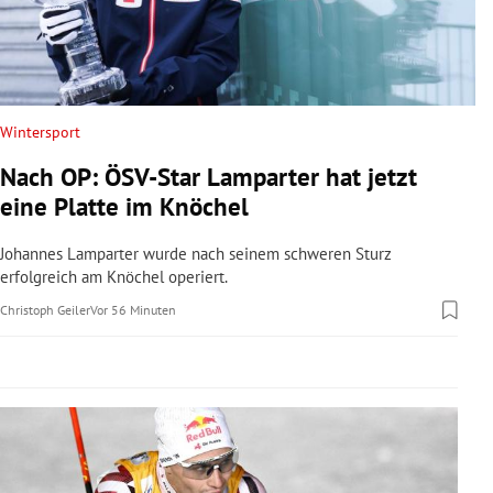
rreich Untermenü
rt Untermenü
schaft Untermenü
Wintersport
Nach OP: ÖSV-Star Lamparter hat jetzt
s Untermenü
eine Platte im Knöchel
zeit Untermenü
Johannes Lamparter wurde nach seinem schweren Sturz
erfolgreich am Knöchel operiert.
undheit Untermenü
Christoph Geiler
Vor 56 Minuten
tur Untermenü
nung Untermenü
lität Untermenü