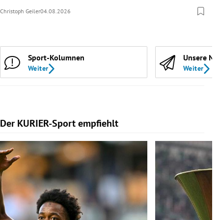
Christoph Geiler
04.08.2026
Sport-Kolumnen
Unsere Ne
Weiter
Weiter
Der KURIER-Sport empfiehlt
Slide 1 von 5