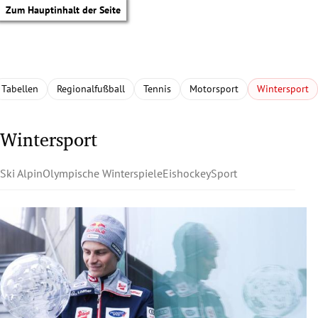
Zum Hauptinhalt der Seite
Tabellen
Regionalfußball
Tennis
Motorsport
Wintersport
Wintersport
Ski Alpin
Olympische Winterspiele
Eishockey
Sport
tik Untermenü