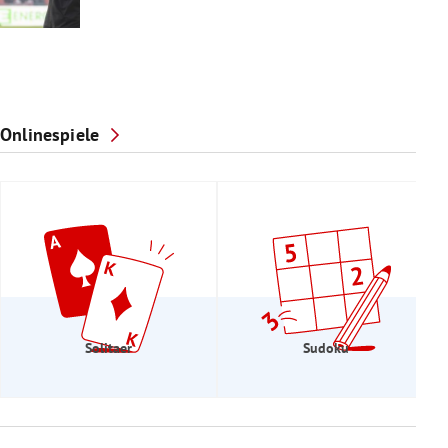
Onlinespiele
Solitaer
Sudoku