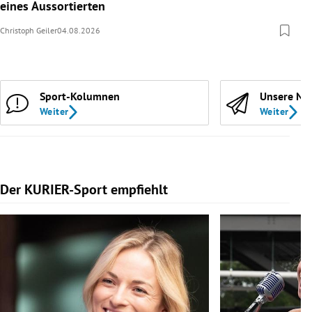
eines Aussortierten
Christoph Geiler
04.08.2026
Sport-Kolumnen
Unsere Ne
Weiter
Weiter
Der KURIER-Sport empfiehlt
Slide 1 von 5