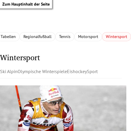
Zum Hauptinhalt der Seite
Tabellen
Regionalfußball
Tennis
Motorsport
Wintersport
Wintersport
Ski Alpin
Olympische Winterspiele
Eishockey
Sport
tik Untermenü