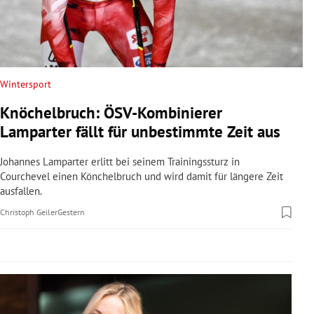
rreich Untermenü
rt Untermenü
schaft Untermenü
Wintersport
Knöchelbruch: ÖSV-Kombinierer
s Untermenü
Lamparter fällt für unbestimmte Zeit aus
zeit Untermenü
Johannes Lamparter erlitt bei seinem Trainingssturz in
Courchevel einen Könchelbruch und wird damit für längere Zeit
undheit Untermenü
ausfallen.
Christoph Geiler
Gestern
tur Untermenü
nung Untermenü
lität Untermenü