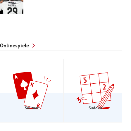
Onlinespiele
Solitaer
Sudoku