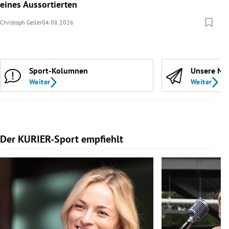
eines Aussortierten
Christoph Geiler
04.08.2026
Sport-Kolumnen
Unsere Ne
Weiter
Weiter
Der KURIER-Sport empfiehlt
Slide 1 von 5