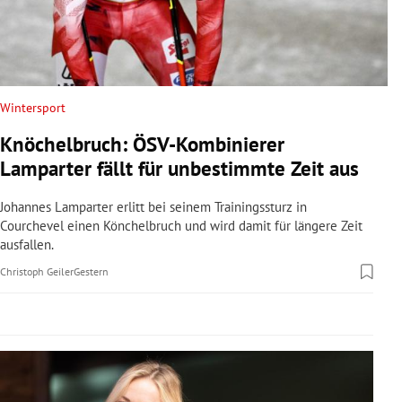
rreich Untermenü
rt Untermenü
schaft Untermenü
Wintersport
Knöchelbruch: ÖSV-Kombinierer
s Untermenü
Lamparter fällt für unbestimmte Zeit aus
zeit Untermenü
Johannes Lamparter erlitt bei seinem Trainingssturz in
Courchevel einen Könchelbruch und wird damit für längere Zeit
undheit Untermenü
ausfallen.
Christoph Geiler
Gestern
tur Untermenü
nung Untermenü
lität Untermenü