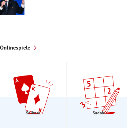
Onlinespiele
Solitaer
Sudoku