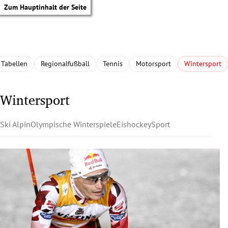
Zum Hauptinhalt der Seite
Tabellen
Regionalfußball
Tennis
Motorsport
Wintersport
Wintersport
Ski Alpin
Olympische Winterspiele
Eishockey
Sport
tik Untermenü