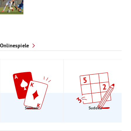
Onlinespiele
Solitaer
Sudoku