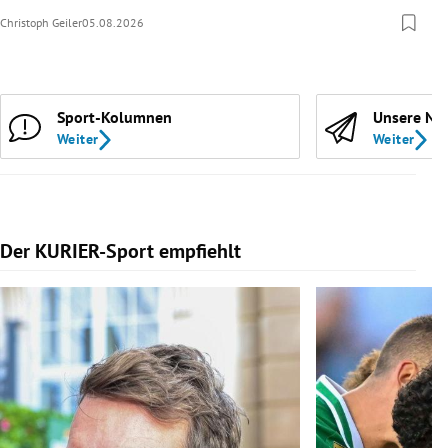
Christoph Geiler
05.08.2026
Sport-Kolumnen
Unsere Ne
Weiter
Weiter
Der KURIER-Sport empfiehlt
Slide 1 von 5