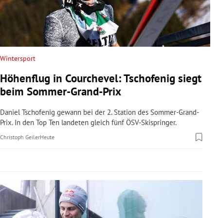
rreich Untermenü
rt Untermenü
schaft Untermenü
Wintersport
Höhenflug in Courchevel: Tschofenig siegt
s Untermenü
beim Sommer-Grand-Prix
zeit Untermenü
Daniel Tschofenig gewann bei der 2. Station des Sommer-Grand-
Prix. In den Top Ten landeten gleich fünf ÖSV-Skispringer.
undheit Untermenü
Christoph Geiler
Heute
tur Untermenü
nung Untermenü
lität Untermenü