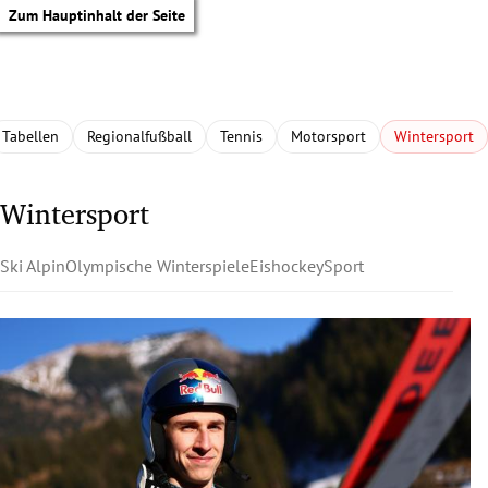
Zum Hauptinhalt der Seite
Tabellen
Regionalfußball
Tennis
Motorsport
Wintersport
Wintersport
Ski Alpin
Olympische Winterspiele
Eishockey
Sport
tik Untermenü