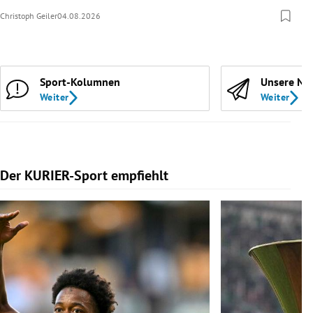
Christoph Geiler
04.08.2026
Sport-Kolumnen
Unsere Ne
Weiter
Weiter
Der KURIER-Sport empfiehlt
Slide 1 von 5