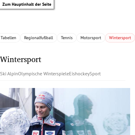
Zum Hauptinhalt der Seite
Tabellen
Regionalfußball
Tennis
Motorsport
Wintersport
Wintersport
Ski Alpin
Olympische Winterspiele
Eishockey
Sport
tik Untermenü