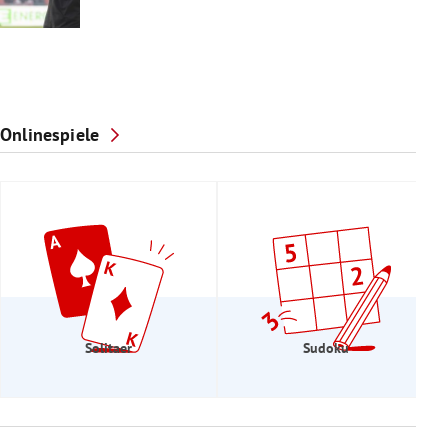
Onlinespiele
Solitaer
Sudoku