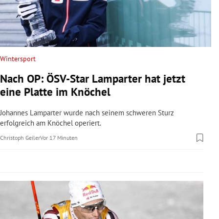
rreich Untermenü
rt Untermenü
schaft Untermenü
Wintersport
Nach OP: ÖSV-Star Lamparter hat jetzt
s Untermenü
eine Platte im Knöchel
zeit Untermenü
Johannes Lamparter wurde nach seinem schweren Sturz
erfolgreich am Knöchel operiert.
undheit Untermenü
Christoph Geiler
Vor 17 Minuten
tur Untermenü
nung Untermenü
lität Untermenü