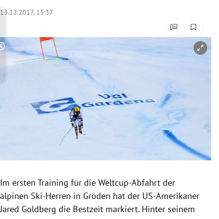
rreich Untermenü
13.12.2017, 15:37
rt Untermenü
Copyright-Hinweis öffnen/schließen
schaft Untermenü
s Untermenü
zeit Untermenü
undheit Untermenü
tur Untermenü
nung Untermenü
Im ersten Training für die Weltcup-Abfahrt der
alpinen Ski-Herren in
Gröden
hat der US-Amerikaner
lität Untermenü
Jared Goldberg
die
Bestzeit
markiert. Hinter seinem