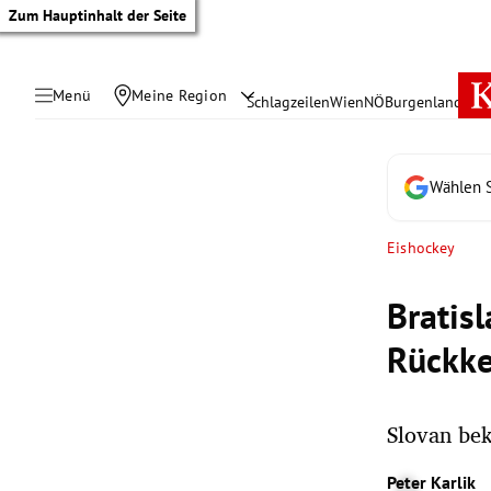
Zum Hauptinhalt der Seite
Menü
Meine Region
Schlagzeilen
Wien
NÖ
Burgenland
Öste
Wählen S
Eishockey
Bratisl
Rückke
Slovan be
tik Untermenü
Peter Karlik
rreich Untermenü