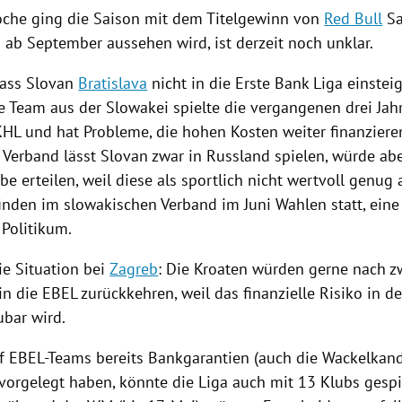
oche ging die Saison mit dem
Titelgewinn
von
Red Bull
S
 ab September aussehen wird, ist derzeit noch unklar.
 dass Slovan
Bratislava
nicht in die
Erste Bank
Liga einstei
e Team aus der
Slowakei
spielte die vergangenen drei Jahr
KHL und hat Probleme, die hohen Kosten weiter finanziere
 Verband lässt Slovan zwar in
Russland
spielen, würde abe
abe
erteilen, weil diese als sportlich nicht wertvoll genug
inden im slowakischen Verband im Juni
Wahlen
statt, ein
 Politikum.
ie Situation bei
Zagreb
: Die Kroaten würden gerne nach zw
n die EBEL zurückkehren, weil das finanzielle Risiko in d
bar wird.
lf EBEL-Teams bereits Bankgarantien (auch die Wackelkan
 vorgelegt haben, könnte die Liga auch mit 13 Klubs gespi