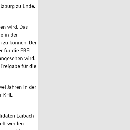
alzburg
zu Ende.
gen wird. Das
e in der
n zu können. Der
r für die EBEL
 angesehen wird.
e
Freigabe
für die
ei Jahren in der
er KHL
didaten
Laibach
elt werden.