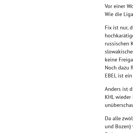
Vor einer W
Wie die Liga
Fix ist nur,
hochkarätig
russischen 
slowakische
keine
Freig
Noch dazu f
EBEL ist ein
Anders ist d
KHL wieder i
unüberschau
Da alle zwö
und
Bozen
)