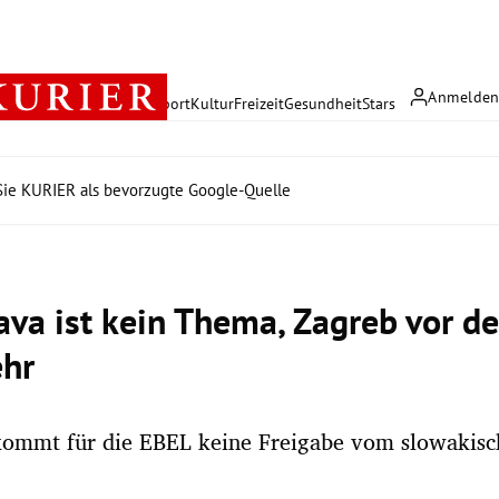
Anmelde
rreich
Politik
Wirtschaft
Sport
Kultur
Freizeit
Gesundheit
Stars
ie KURIER als bevorzugte Google-Quelle
ava ist kein Thema, Zagreb vor de
hr
kommt für die EBEL keine Freigabe vom slowakisc