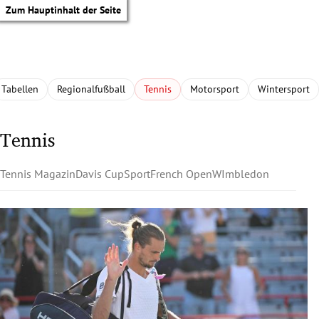
Zum Hauptinhalt der Seite
Tabellen
Regionalfußball
Tennis
Motorsport
Wintersport
Tennis
Tennis Magazin
Davis Cup
Sport
French Open
WImbledon
tik Untermenü