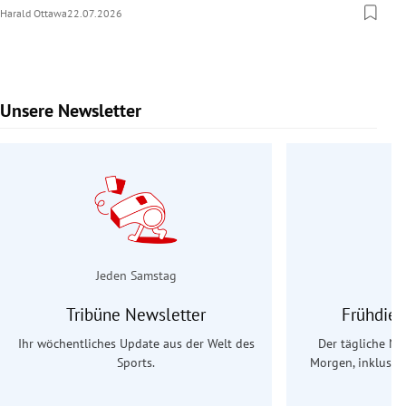
Harald Ottawa
22.07.2026
Unsere Newsletter
Slide 1 von 9
Jeden Samstag
Tribüne Newsletter
Frühdien
Ihr wöchentliches Update aus der Welt des
Der tägliche Na
Sports.
Morgen, inklusive
Ös