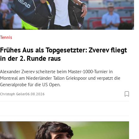
rreich Untermenü
rt Untermenü
schaft Untermenü
Tennis
Frühes Aus als Topgesetzter: Zverev fliegt
s Untermenü
in der 2. Runde raus
zeit Untermenü
Alexander Zverev scheiterte beim Master-1000-Turnier in
Montreal am Niederländer Tallon Griekspoor und verpatzt die
undheit Untermenü
Generalprobe für die US Open.
Christoph Geiler
06.08.2026
tur Untermenü
nung Untermenü
lität Untermenü