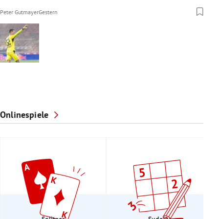
Peter Gutmayer
Gestern
Onlinespiele
Solitaer
Sudoku