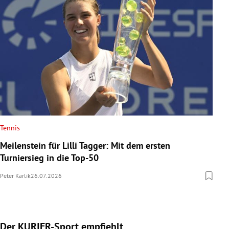
Tennis
Meilenstein für Lilli Tagger: Mit dem ersten
Turniersieg in die Top-50
Peter Karlik
26.07.2026
Der KURIER-Sport empfiehlt
Slide 1 von 5