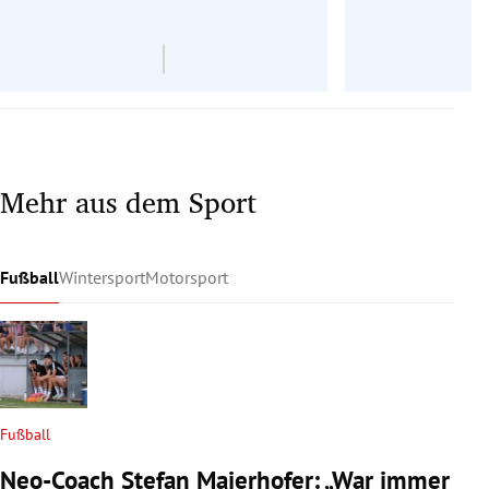
Ös
Mehr aus dem Sport
Fußball
Wintersport
Motorsport
Fußball
Neo-Coach Stefan Maierhofer: „War immer