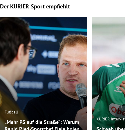
Der KURIER-Sport empfiehlt
Slide 1 von 5
Fußball
KURIER-Interview
„Mehr PS auf die Straße“: Warum
Rapid Ried-Sportchef Fiala holen
Schwab über R