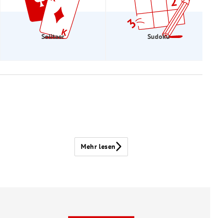
Solitaer
Sudoku
Mehr lesen