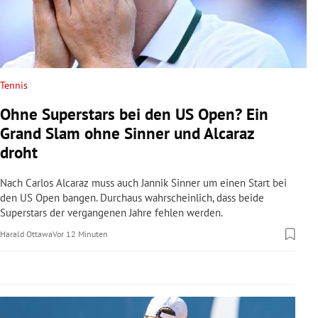
rreich Untermenü
rt Untermenü
schaft Untermenü
Tennis
Ohne Superstars bei den US Open? Ein
s Untermenü
Grand Slam ohne Sinner und Alcaraz
droht
zeit Untermenü
Nach Carlos Alcaraz muss auch Jannik Sinner um einen Start bei
undheit Untermenü
den US Open bangen. Durchaus wahrscheinlich, dass beide
Superstars der vergangenen Jahre fehlen werden.
tur Untermenü
Harald Ottawa
Vor 12 Minuten
nung Untermenü
lität Untermenü