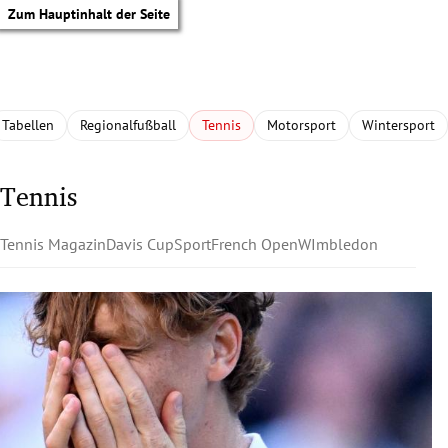
Zum Hauptinhalt der Seite
Tabellen
Regionalfußball
Tennis
Motorsport
Wintersport
Tennis
Tennis Magazin
Davis Cup
Sport
French Open
WImbledon
tik Untermenü