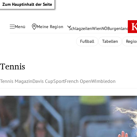
Zum Hauptinhalt der Seite
Menü
Meine Region
Schlagzeilen
Wien
NÖ
Burgenland
Öste
Fußball
Tabellen
Regio
Tennis
Tennis Magazin
Davis Cup
Sport
French Open
WImbledon
tik Untermenü
rreich Untermenü