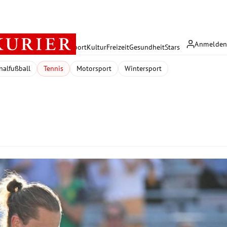
Anmelde
rreich
Politik
Wirtschaft
Sport
Kultur
Freizeit
Gesundheit
Stars
nalfußball
Tennis
Motorsport
Wintersport