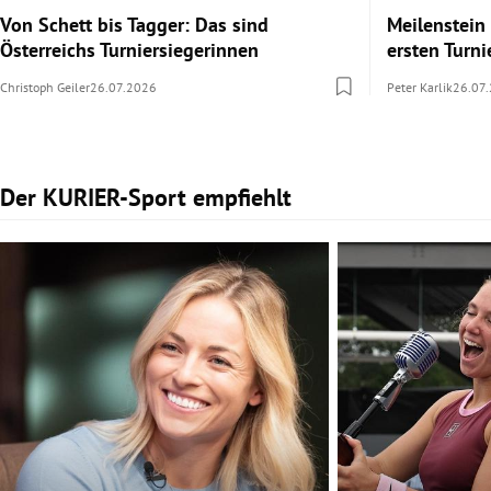
Von Schett bis Tagger: Das sind
Meilenstein 
Österreichs Turniersiegerinnen
ersten Turni
Christoph Geiler
26.07.2026
Peter Karlik
26.07
Der KURIER-Sport empfiehlt
Slide 1 von 2