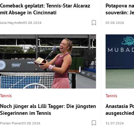
Comeback geplatzt: Tennis-Star Alcaraz
Potapova na
mit Absage in Cincinnati
souverän: J
Julia Mayrhofer
05.08.2026
05.08.2026
Tennis
Tennis
Noch jünger als Lilli Tagger: Die jüngsten
Anastasia P
Siegerinnen im Tennis
ausgeschie
Florian Plavec
03.08.2026
31.07.2026