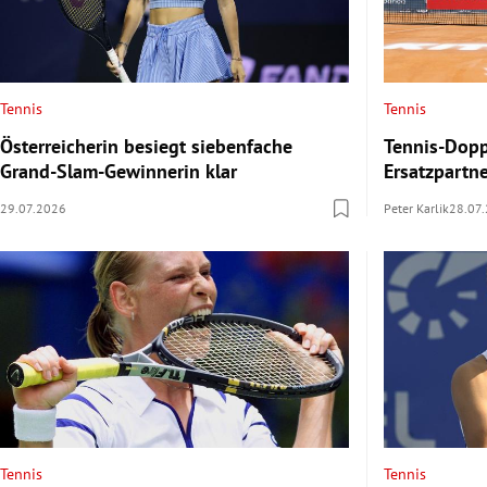
Tennis
Tennis
Österreicherin besiegt siebenfache
Tennis-Dopp
Grand-Slam-Gewinnerin klar
Ersatzpartn
29.07.2026
Peter Karlik
28.07
Tennis
Tennis