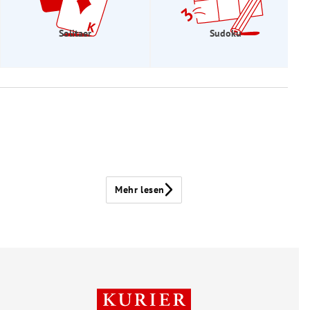
Solitaer
Sudoku
Mehr lesen