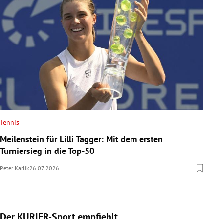
Tennis
Meilenstein für Lilli Tagger: Mit dem ersten
Turniersieg in die Top-50
Peter Karlik
26.07.2026
Der KURIER-Sport empfiehlt
Slide 1 von 5