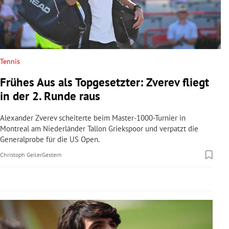
rreich Untermenü
rt Untermenü
schaft Untermenü
Tennis
Frühes Aus als Topgesetzter: Zverev fliegt
s Untermenü
in der 2. Runde raus
zeit Untermenü
Alexander Zverev scheiterte beim Master-1000-Turnier in
Montreal am Niederländer Tallon Griekspoor und verpatzt die
undheit Untermenü
Generalprobe für die US Open.
Christoph Geiler
Gestern
tur Untermenü
nung Untermenü
lität Untermenü