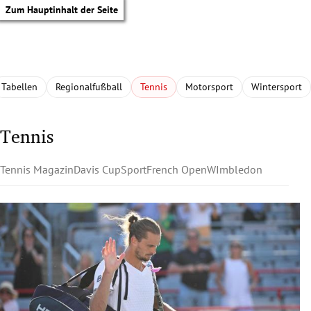
Zum Hauptinhalt der Seite
Tabellen
Regionalfußball
Tennis
Motorsport
Wintersport
Tennis
Tennis Magazin
Davis Cup
Sport
French Open
WImbledon
tik Untermenü