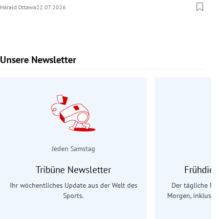
Harald Ottawa
22.07.2026
Unsere Newsletter
Slide 1 von 9
Jeden Samstag
Tribüne Newsletter
Frühdien
Ihr wöchentliches Update aus der Welt des
Der tägliche Na
Sports.
Morgen, inklusive
Ös