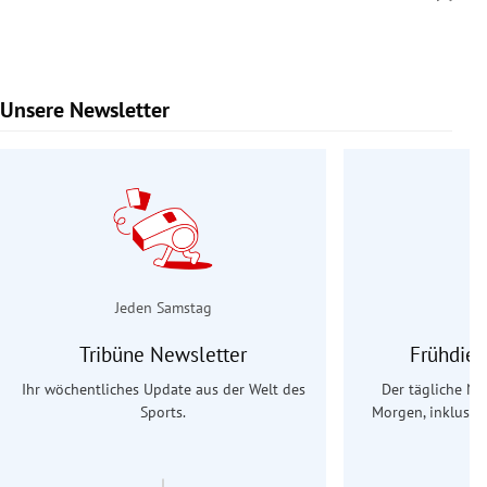
Unsere Newsletter
Slide 1 von 9
Jeden Samstag
Tribüne Newsletter
Frühdien
Ihr wöchentliches Update aus der Welt des
Der tägliche Na
Sports.
Morgen, inklusive
Ös