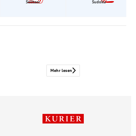
Solitaer
Sudoku
Mehr lesen