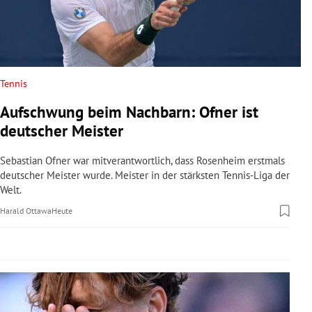
rreich Untermenü
rt Untermenü
schaft Untermenü
Tennis
Aufschwung beim Nachbarn: Ofner ist
s Untermenü
deutscher Meister
zeit Untermenü
Sebastian Ofner war mitverantwortlich, dass Rosenheim erstmals
deutscher Meister wurde. Meister in der stärksten Tennis-Liga der
undheit Untermenü
Welt.
Harald Ottawa
Heute
tur Untermenü
nung Untermenü
lität Untermenü