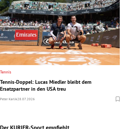
Tennis
Tennis-Doppel: Lucas Miedler bleibt dem
Ersatzpartner in den USA treu
Peter Karlik
28.07.2026
Der KURIER-Sport empfiehlt
Slide 1 von 5