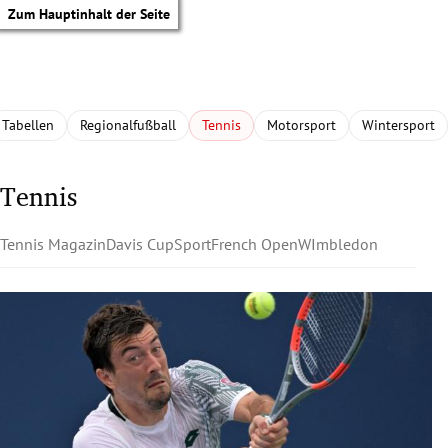
Zum Hauptinhalt der Seite
Tabellen
Regionalfußball
Tennis
Motorsport
Wintersport
Tennis
Tennis Magazin
Davis Cup
Sport
French Open
WImbledon
tik Untermenü