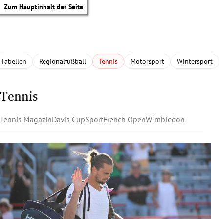
Zum Hauptinhalt der Seite
Tabellen
Regionalfußball
Tennis
Motorsport
Wintersport
Tennis
Tennis Magazin
Davis Cup
Sport
French Open
WImbledon
tik Untermenü