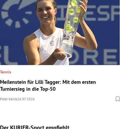
Tennis
Meilenstein für Lilli Tagger: Mit dem ersten
Turniersieg in die Top-50
Peter Karlik
26.07.2026
Der KURIER-Sport empfiehlt
Slide 1 von 5