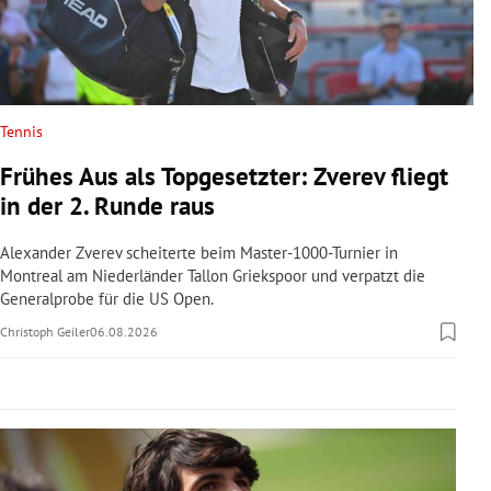
rreich Untermenü
rt Untermenü
schaft Untermenü
Tennis
Frühes Aus als Topgesetzter: Zverev fliegt
s Untermenü
in der 2. Runde raus
zeit Untermenü
Alexander Zverev scheiterte beim Master-1000-Turnier in
Montreal am Niederländer Tallon Griekspoor und verpatzt die
undheit Untermenü
Generalprobe für die US Open.
Christoph Geiler
06.08.2026
tur Untermenü
nung Untermenü
lität Untermenü