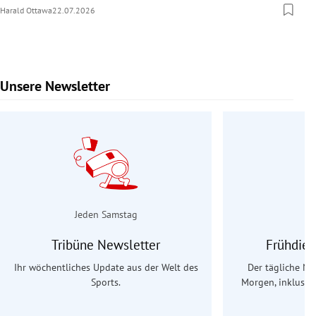
Harald Ottawa
22.07.2026
Unsere Newsletter
Slide 1 von 9
Jeden Samstag
Tribüne Newsletter
Frühdien
Ihr wöchentliches Update aus der Welt des
Der tägliche Na
Sports.
Morgen, inklusive
Ös