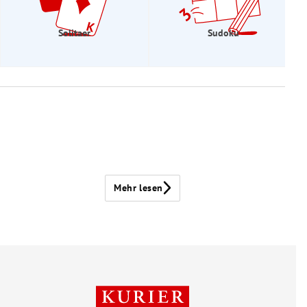
Solitaer
Sudoku
Mehr lesen