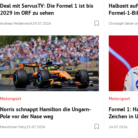
Deal mit ServusTV: Die Formel 1 ist bis
Halbzeit auf
2029 im ORF zu sehen
Formel-1-Bi
Andreas Heidenreich
29.07.2026
Christoph Geiler
u
Motorsport
Motorsport
Norris schnappt Hamilton die Ungarn-
Formel 1: Ha
Pole vor der Nase weg
Zeichen in 
Maximilian Fally
25.07.2026
24.07.2026