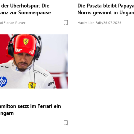
 der Überholspur: Die
Die Puszta bleibt Papay
lanz zur Sommerpause
Norris gewinnt in Ungar
nd
Florian Plavec
Maximilian Fally
26.07.2026
milton setzt im Ferrari ein
Ungarn