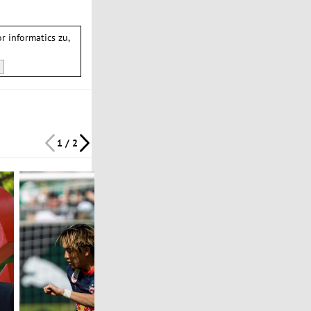
or informatics
zu,
1 / 2