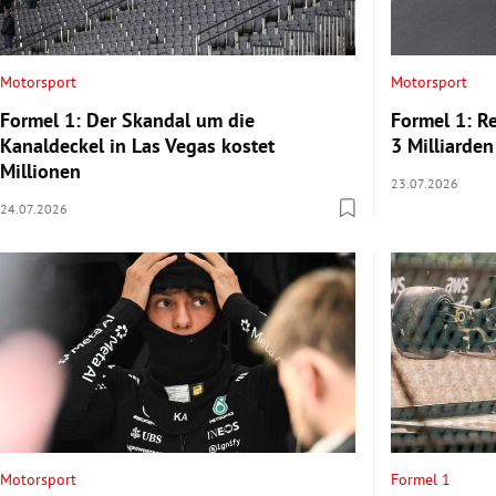
Motorsport
Motorsport
Formel 1: Der Skandal um die
Formel 1: R
Kanaldeckel in Las Vegas kostet
3 Milliarden
Millionen
23.07.2026
24.07.2026
Motorsport
Formel 1