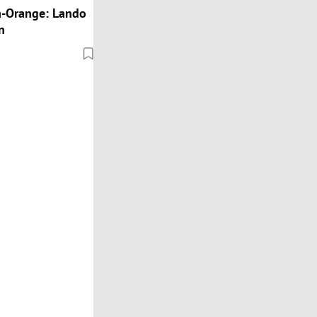
a-Orange: Lando
n