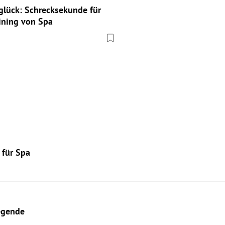
glück: Schrecksekunde für
aining von Spa
 für Spa
Legende