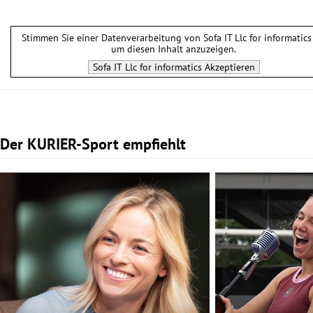
Stimmen Sie einer Datenverarbeitung von
Sofa IT Llc for informatics
um diesen Inhalt anzuzeigen.
Sofa IT Llc for informatics
Akzeptieren
Der KURIER-Sport empfiehlt
Slide 1 von 2