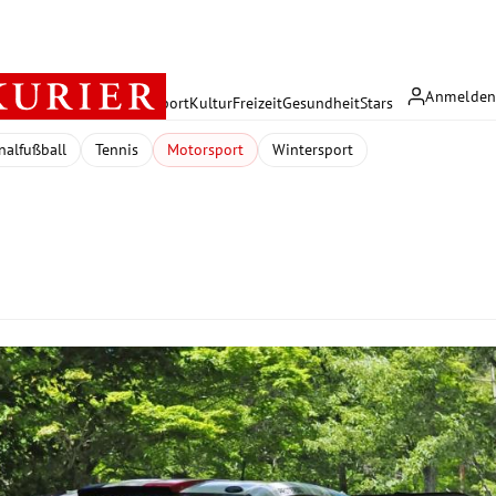
Anmelde
rreich
Politik
Wirtschaft
Sport
Kultur
Freizeit
Gesundheit
Stars
nalfußball
Tennis
Motorsport
Wintersport