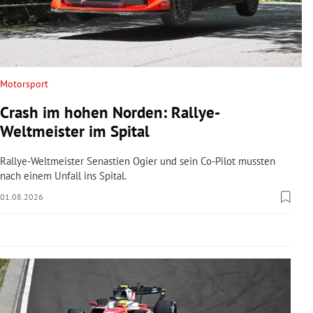
rreich Untermenü
rt Untermenü
schaft Untermenü
Motorsport
Crash im hohen Norden: Rallye-
s Untermenü
Weltmeister im Spital
zeit Untermenü
Rallye-Weltmeister Senastien Ogier und sein Co-Pilot mussten
nach einem Unfall ins Spital.
undheit Untermenü
01.08.2026
tur Untermenü
nung Untermenü
lität Untermenü