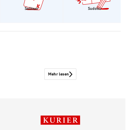
Solitaer
Sudoku
Mehr lesen