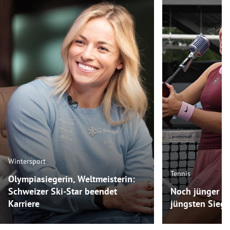
Wintersport
Tennis
Olympiasiegerin, Weltmeisterin:
Schweizer Ski-Star beendet
Noch jünger als
Karriere
jüngsten Siege