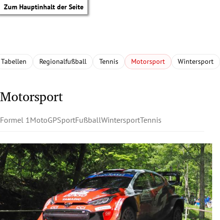
Zum Hauptinhalt der Seite
Tabellen
Regionalfußball
Tennis
Motorsport
Wintersport
Motorsport
Formel 1
MotoGP
Sport
Fußball
Wintersport
Tennis
tik Untermenü