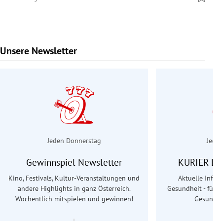
Unsere Newsletter
Slide 1 von 7
Jeden Donnerstag
Jede
Gewinnspiel Newsletter
KURIER Le
Kino, Festivals, Kultur-Veranstaltungen und
Aktuelle Info
andere Highlights in ganz Österreich.
Gesundheit - für S
Wöchentlich mitspielen und gewinnen!
Gesundhe