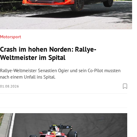
rreich Untermenü
rt Untermenü
schaft Untermenü
Motorsport
Crash im hohen Norden: Rallye-
s Untermenü
Weltmeister im Spital
zeit Untermenü
Rallye-Weltmeister Senastien Ogier und sein Co-Pilot mussten
nach einem Unfall ins Spital.
undheit Untermenü
01.08.2026
tur Untermenü
nung Untermenü
lität Untermenü