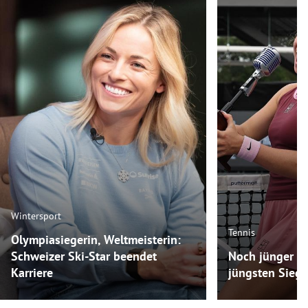
Wintersport
Tennis
Olympiasiegerin, Weltmeisterin:
Schweizer Ski-Star beendet
Noch jünger als
Karriere
jüngsten Siege