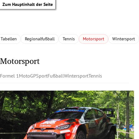
Zum Hauptinhalt der Seite
Tabellen
Regionalfußball
Tennis
Motorsport
Wintersport
Motorsport
Formel 1
MotoGP
Sport
Fußball
Wintersport
Tennis
tik Untermenü