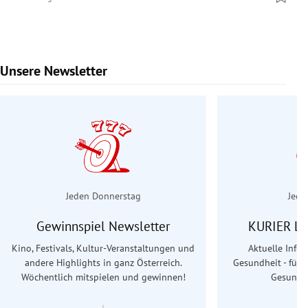
Unsere Newsletter
Slide 1 von 7
Jeden Donnerstag
Jede
Gewinnspiel Newsletter
KURIER Le
Kino, Festivals, Kultur-Veranstaltungen und
Aktuelle Info
andere Highlights in ganz Österreich.
Gesundheit - für S
Wöchentlich mitspielen und gewinnen!
Gesundhe