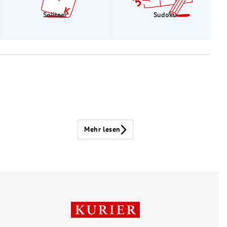
Solitaer
Sudoku
Mehr lesen