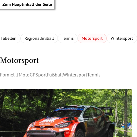
Zum Hauptinhalt der Seite
Tabellen
Regionalfußball
Tennis
Motorsport
Wintersport
Motorsport
Formel 1
MotoGP
Sport
Fußball
Wintersport
Tennis
tik Untermenü