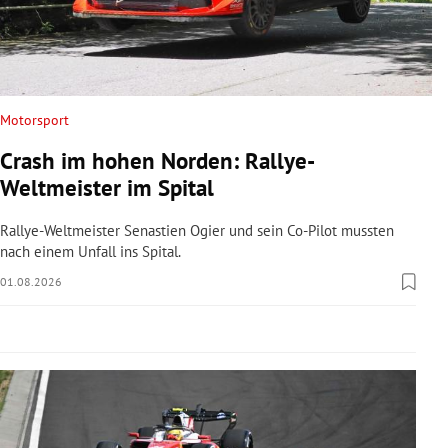
rreich Untermenü
rt Untermenü
schaft Untermenü
Motorsport
Crash im hohen Norden: Rallye-
s Untermenü
Weltmeister im Spital
zeit Untermenü
Rallye-Weltmeister Senastien Ogier und sein Co-Pilot mussten
nach einem Unfall ins Spital.
undheit Untermenü
01.08.2026
tur Untermenü
nung Untermenü
lität Untermenü