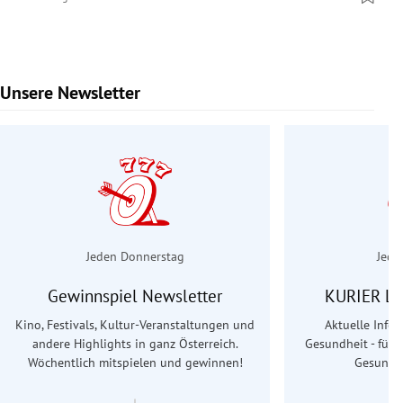
Unsere Newsletter
Slide 1 von 7
Jeden Donnerstag
Jede
Gewinnspiel Newsletter
KURIER Le
Kino, Festivals, Kultur-Veranstaltungen und
Aktuelle Info
andere Highlights in ganz Österreich.
Gesundheit - für S
Wöchentlich mitspielen und gewinnen!
Gesundhe