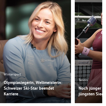
Wintersport
Tennis
Olympiasiegerin, Weltmeisterin:
Schweizer Ski-Star beendet
Noch jünger als
Karriere
jüngsten Siege