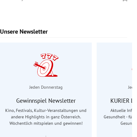
Unsere Newsletter
Slide 1 von 7
Jeden Donnerstag
Jede
Gewinnspiel Newsletter
KURIER Le
Kino, Festivals, Kultur-Veranstaltungen und
Aktuelle Info
andere Highlights in ganz Österreich.
Gesundheit - für S
Wöchentlich mitspielen und gewinnen!
Gesundhe