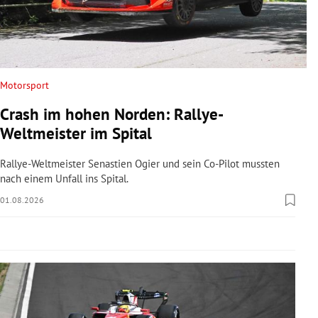
rreich Untermenü
rt Untermenü
schaft Untermenü
Motorsport
Crash im hohen Norden: Rallye-
s Untermenü
Weltmeister im Spital
zeit Untermenü
Rallye-Weltmeister Senastien Ogier und sein Co-Pilot mussten
nach einem Unfall ins Spital.
undheit Untermenü
01.08.2026
tur Untermenü
nung Untermenü
lität Untermenü