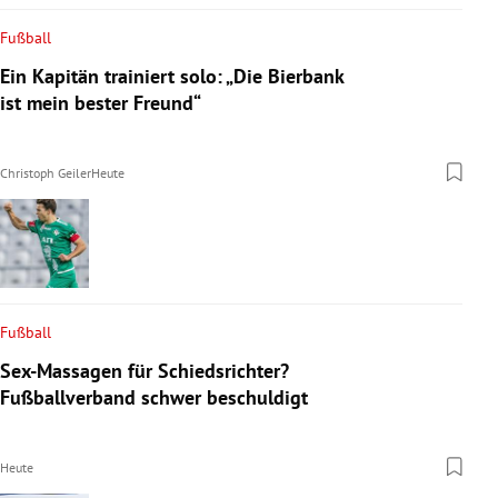
Fußball
Ein Kapitän trainiert solo: „Die Bierbank
ist mein bester Freund“
Christoph Geiler
Heute
Fußball
Sex-Massagen für Schiedsrichter?
Fußballverband schwer beschuldigt
Heute