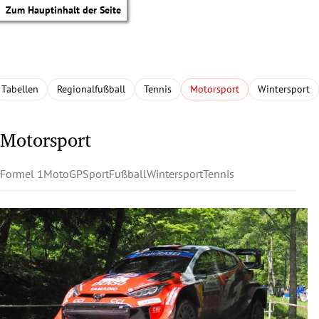
Zum Hauptinhalt der Seite
Tabellen
Regionalfußball
Tennis
Motorsport
Wintersport
Motorsport
Formel 1
MotoGP
Sport
Fußball
Wintersport
Tennis
tik Untermenü