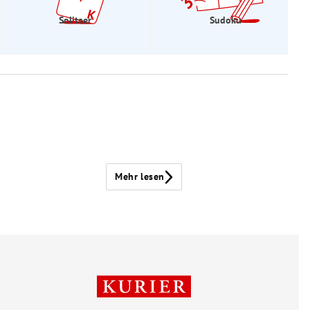
Solitaer
Sudoku
Mehr lesen